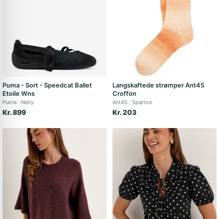
Puma - Sort - Speedcat Ballet
Langskaftede strømper Ant45
Etoile Wns
Croffon
Puma
Nelly
Ant45
Spartoo
Kr. 899
Kr. 203