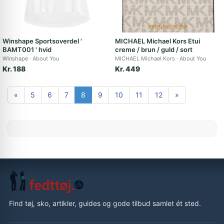
Winshape Sportsoverdel '
MICHAEL Michael Kors Etui
BAMT001 ' hvid
creme / brun / guld / sort
Winshape
About You
MICHAEL Michael Kors
About You
Kr. 188
Kr. 449
«
5
6
7
8
9
10
11
12
»
Find tøj, sko, artikler, guides og gode tilbud samlet ét sted.