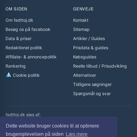
OM SIDEN
GENVEJE
Om fedttoj.dk
Kontakt
Besøg os på facebook
Sitemap
Data & priser
Artikler
/
Guides
Redaktionel politik
Prisdata & guides
Affiliate- & annoncepolitik
Købsguides
Rankering
Reelle tilbud
/
Prisudvikling
Cookie politik
Alternativer
Tidligere søgninger
Spørgsmål og svar
fedttoj.dk ejes af:
eLaursen ApS
Dette website bruger cookies til at optimere
Cvr: 32308929
brugeroplevelsen på siden
Læs mere