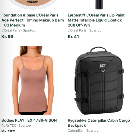
Foundation & base L’Oréal Paris
Læbestift L’Oréal Paris Lip Paint
Age Perfect Firming Makeup Balm
Matte Infallible Liquid Lipstick -
- 03 Medium
208 Off-Wh
L’Oréal Paris
Spartoo
L’Oréal Paris
Spartoo
Kr. 99
Kr. 41
Bodies PLAYTEX 4786-VISON
Rygsække Caterpillar Cabin Cargo
Backpack
PLAYTEX
Spartoo
Caterpillar
Spartoo
Kr. 187