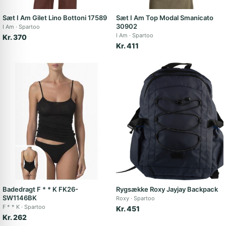
Sæt I Am Gilet Lino Bottoni 17589
Sæt I Am Top Modal Smanicato
30902
I Am
Spartoo
I Am
Spartoo
Kr. 370
Kr. 411
Badedragt F * * K FK26-
Rygsække Roxy Jayjay Backpack
SW1146BK
Roxy
Spartoo
F * * K
Spartoo
Kr. 451
Kr. 262