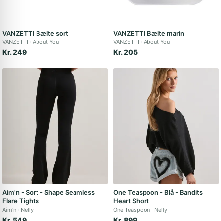
VANZETTI Bælte sort
VANZETTI Bælte marin
VANZETTI
About You
VANZETTI
About You
Kr. 249
Kr. 205
Aim'n - Sort - Shape Seamless
One Teaspoon - Blå - Bandits
Flare Tights
Heart Short
Aim'n
Nelly
One Teaspoon
Nelly
Kr. 549
Kr. 899