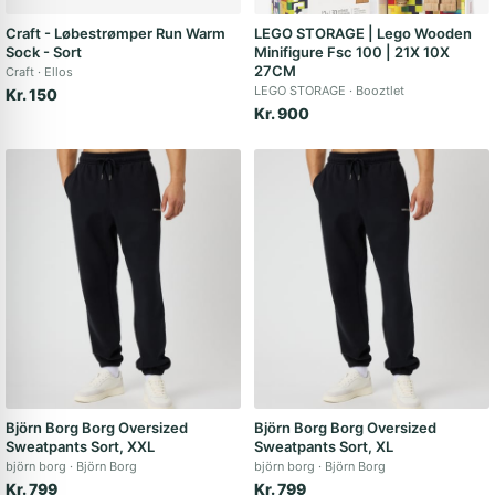
Craft - Løbestrømper Run Warm
LEGO STORAGE | Lego Wooden
Sock - Sort
Minifigure Fsc 100 | 21X 10X
27CM
Craft
Ellos
LEGO STORAGE
Booztlet
Kr. 150
Kr. 900
Björn Borg Borg Oversized
Björn Borg Borg Oversized
Sweatpants Sort, XXL
Sweatpants Sort, XL
björn borg
Björn Borg
björn borg
Björn Borg
Kr. 799
Kr. 799