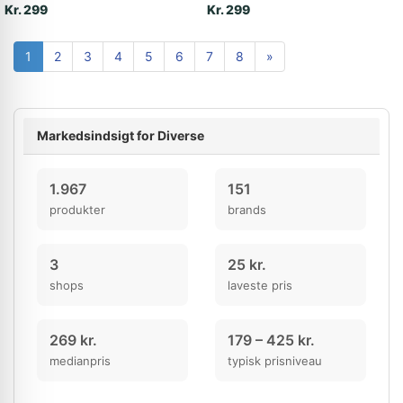
Kr. 299
Kr. 299
1
2
3
4
5
6
7
8
»
Markedsindsigt for Diverse
1.967
151
produkter
brands
3
25 kr.
shops
laveste pris
269 kr.
179 – 425 kr.
medianpris
typisk prisniveau