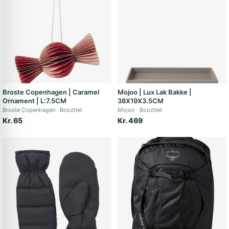
Broste Copenhagen | Caramel
Mojoo | Lux Lak Bakke |
Ornament | L:7.5CM
38X19X3.5CM
Broste Copenhagen
Booztlet
Mojoo
Booztlet
Kr. 65
Kr. 469