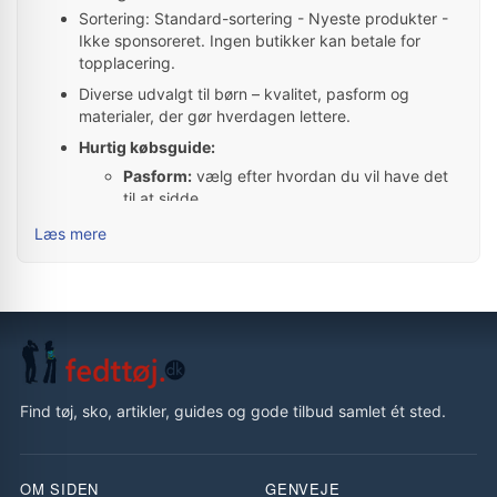
Sortering: Standard-sortering - Nyeste produkter -
Ikke sponsoreret. Ingen butikker kan betale for
topplacering.
Diverse udvalgt til børn – kvalitet, pasform og
materialer, der gør hverdagen lettere.
Hurtig købsguide:
Pasform:
vælg efter hvordan du vil have det
til at sidde.
Materiale:
tjek indhold og pleje – især ved
Læs mere
udsalg.
Brug:
hverdag, arbejde eller fest – vælg
derefter.
Populære mærker for Diverse til børn:
björn borg
,
Cavalet
,
Fiskars
,
Dorre
Der er i alt 1.967 produkter i denne kategori
Tip: Brug sortering og filtre til at indsnævre udvalget
Find tøj, sko, artikler, guides og gode tilbud samlet ét sted.
og finde gode tilbud.
Transparens:
Priser opdateres hver nat – webshoppens pris er altid
OM SIDEN
GENVEJE
gældende.
Data & priser
·
Annonce/affiliate
·
Vi sælger ikke