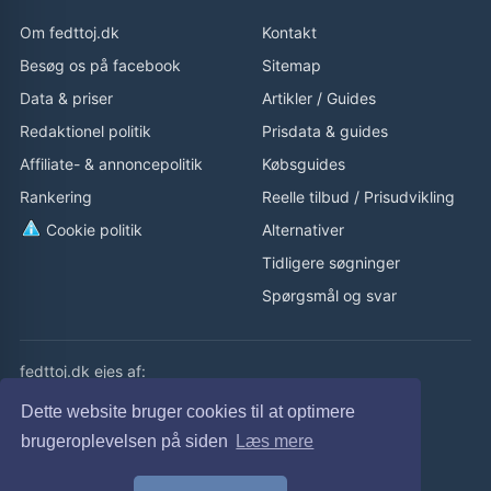
placeringer
·
Rapportér fejl
Om fedttoj.dk
Kontakt
Besøg os på facebook
Sitemap
GENNEMSIGTIGHED
Sådan finder og rangerer FedtTøj
Data & priser
Artikler
/
Guides
produkter
Redaktionel politik
Prisdata & guides
FedtTøj samler produkter fra webshops, opdaterer
Affiliate- & annoncepolitik
Købsguides
prisdata løbende og bruger produktdata til at gøre
Rankering
Reelle tilbud
/
Prisudvikling
udvalget lettere at sammenligne. Butikker kan ikke
købe sig til topplaceringer.
Cookie politik
Alternativer
Tidligere søgninger
Data & priser
Spørgsmål og svar
Priser, lagerstatus og produktdata opdateres
automatisk. Webshoppens aktuelle pris er altid den
gældende.
fedttoj.dk ejes af:
Rankering
eLaursen ApS
Dette website bruger cookies til at optimere
Sortering bygger på relevans, pris, data, kategori,
Cvr: 32308929
brugeroplevelsen på siden
Læs mere
brand og aktualitet – ikke betalt placering.
fedttoj.dk drevet siden 2011