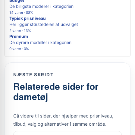
Budget
De billigste modeller i kategorien
14 varer · 88%
Typisk prisniveau
Her ligger størstedelen af udvalget
2 varer · 13%
Premium
De dyrere modeller i kategorien
0 varer · 0%
NÆSTE SKRIDT
Relaterede sider for
dametøj
Gå videre til sider, der hjælper med prisniveau,
tilbud, valg og alternativer i samme område.