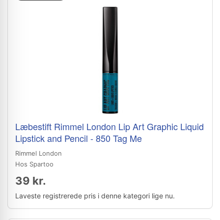
Læbestift Rimmel London Lip Art Graphic Liquid
Lipstick and Pencil - 850 Tag Me
Rimmel London
Hos Spartoo
39 kr.
Laveste registrerede pris i denne kategori lige nu.