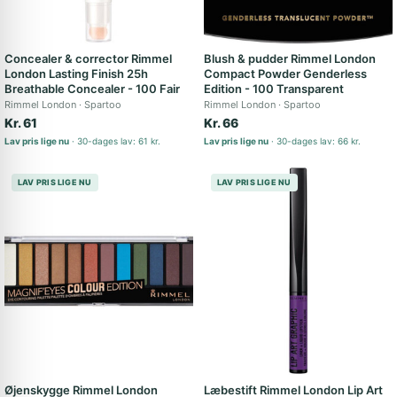
Concealer & corrector Rimmel
Blush & pudder Rimmel London
London Lasting Finish 25h
Compact Powder Genderless
Breathable Concealer - 100 Fair
Edition - 100 Transparent
Rimmel London
Spartoo
Rimmel London
Spartoo
Kr. 61
Kr. 66
Lav pris lige nu
30-dages lav: 61 kr.
Lav pris lige nu
30-dages lav: 66 kr.
LAV PRIS LIGE NU
LAV PRIS LIGE NU
Øjenskygge Rimmel London
Læbestift Rimmel London Lip Art