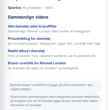
Spartoo
16 produkter · 100%
Sammenlign videre
Alle dametøj uden brandfilter
Sammenlign Rimmel London med resten af kategorien
Prisudvikling for dametøj
Se om prisniveauet i kategorien ligger lavt, normalt eller højt
Reelle tilbud i dametøj
Find produkter hvor rabatten vurderes ud fra prishistorik
Brand-overblik for Rimmel London
Se brandet på tværs af områder og kategorier
Brand/kategori-overblikket bygger på aktive produkter i den
valgte kategori.
Prisniveauet sammenlignes med kategoriens aktuelle medianpris,
så brugeren kan se om brandet ligger lavere, normalt eller højere
end resten af udvalget.