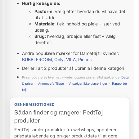
Hurtig købsguide:
Pasform:
vælg efter hvordan du vil have det
til at sidde.
Materiale:
tjek indhold og pleje – især ved
udsalg.
Brug:
hverdag, arbejde eller fest – vælg
derefter.
Andre populære mærker for Dametøj til kvinder:
BUBBLEROOM
,
Only
,
VILA
,
Pieces
Der er i alt 2 produkter af Corania i denne kategori
Priser opdateres hver nat – webshoppens pris er altid gældende.
Data
& priser
·
Annonce/affiliate
·
Vi sælger ikke placeringer
·
Rapportér
fejl
GENNEMSIGTIGHED
Sådan finder og rangerer FedtTøj
produkter
FedtTøj samler produkter fra webshops, opdaterer
prisdata løbende og bruger produktdata til at gøre