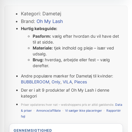
Kategori: Dametøj
Brand:
Oh My Lash
Hurtig købsguide:
Pasform:
vælg efter hvordan du vil have det
til at sidde.
Materiale:
tjek indhold og pleje – især ved
udsalg.
Brug:
hverdag, arbejde eller fest – vælg
derefter.
Andre populære mærker for Dametøj til kvinder:
BUBBLEROOM
,
Only
,
VILA
,
Pieces
Der er i alt 9 produkter af Oh My Lash i denne
kategori
Priser opdateres hver nat – webshoppens pris er altid gældende.
Data
& priser
·
Annonce/affiliate
·
Vi sælger ikke placeringer
·
Rapportér
fejl
GENNEMSIGTIGHED