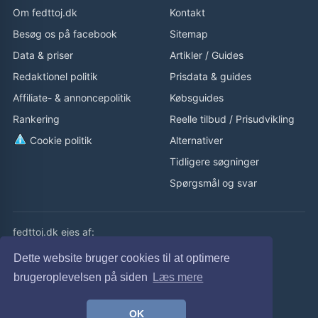
Om fedttoj.dk
Kontakt
Besøg os på facebook
Sitemap
Data & priser
Artikler
/
Guides
Redaktionel politik
Prisdata & guides
Affiliate- & annoncepolitik
Købsguides
Rankering
Reelle tilbud
/
Prisudvikling
Cookie politik
Alternativer
Tidligere søgninger
Spørgsmål og svar
fedttoj.dk ejes af:
eLaursen ApS
Dette website bruger cookies til at optimere
Cvr: 32308929
brugeroplevelsen på siden
Læs mere
fedttoj.dk drevet siden 2011
OK
© fedttoj.dk 2026