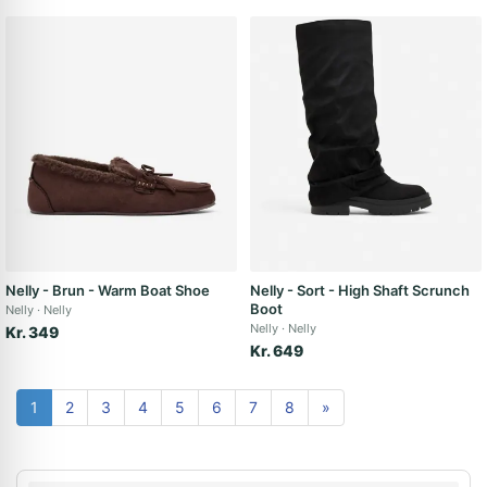
Nelly - Brun - Warm Boat Shoe
Nelly - Sort - High Shaft Scrunch
Boot
Nelly
Nelly
Nelly
Nelly
Kr. 349
Kr. 649
1
2
3
4
5
6
7
8
»