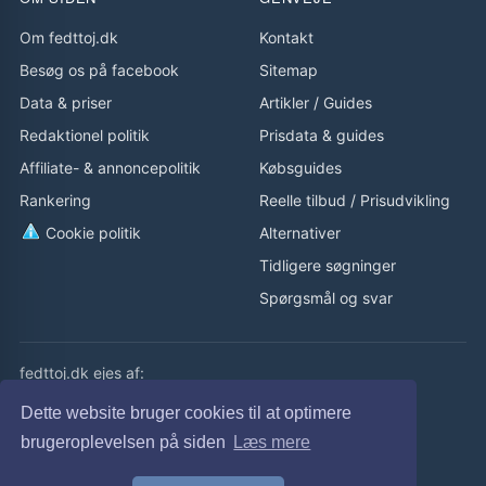
placeringer
·
Rapportér fejl
Om fedttoj.dk
Kontakt
Besøg os på facebook
Sitemap
GENNEMSIGTIGHED
Sådan finder og rangerer FedtTøj
Data & priser
Artikler
/
Guides
produkter
Redaktionel politik
Prisdata & guides
FedtTøj samler produkter fra webshops, opdaterer
Affiliate- & annoncepolitik
Købsguides
prisdata løbende og bruger produktdata til at gøre
Rankering
Reelle tilbud
/
Prisudvikling
udvalget lettere at sammenligne. Butikker kan ikke
købe sig til topplaceringer.
Cookie politik
Alternativer
Tidligere søgninger
Data & priser
Spørgsmål og svar
Priser, lagerstatus og produktdata opdateres
automatisk. Webshoppens aktuelle pris er altid den
gældende.
fedttoj.dk ejes af:
Rankering
eLaursen ApS
Dette website bruger cookies til at optimere
Sortering bygger på relevans, pris, data, kategori,
Cvr: 32308929
brugeroplevelsen på siden
Læs mere
brand og aktualitet – ikke betalt placering.
fedttoj.dk drevet siden 2011