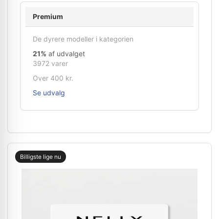
Premium
De dyrere modeller i kategorien
21%
af udvalget
3972 varer
Over 400 kr.
Se udvalg
Billigste lige nu