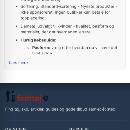
Sortering: Standard-sortering - Nyeste produkter -
Ikke sponsoreret. Ingen butikker kan betale for
topplacering.
Dametøj udvalgt til kvinder – kvalitet, pasform og
materialer, der gør hverdagen lettere.
Hurtig købsguide:
Pasform:
vælg efter hvordan du vil have det
til at sidde.
Materiale:
tjek indhold og pleje – især ved
Læs mere
udsalg.
Brug:
hverdag, arbejde eller fest – vælg
derefter.
Populære mærker for Dametøj til kvinder:
BUBBLEROOM
,
Only
,
VILA
,
Pieces
Der er i alt 18.740 produkter i denne kategori
Tip: Brug sortering og filtre til at indsnævre udvalget
Find tøj, sko, artikler, guides og gode tilbud samlet ét sted.
og finde gode tilbud.
Transparens:
Priser opdateres hver nat – webshoppens pris er altid
OM SIDEN
GENVEJE
gældende.
Data & priser
·
Annonce/affiliate
·
Vi sælger ikke