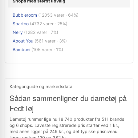
Shops med størst udvalg
Bubbleroom
(12053 varer · 64%)
Spartoo
(4732 varer · 25%)
Nelly
(1282 varer · 7%)
About You
(561 varer · 3%)
Bambuni
(105 varer · 1%)
Kategoriguide og markedsdata
Sådan sammenligner du dametøj på
FedtTøj
Dametøj rummer lige nu 18.740 produkter fra 511 brands
og 6 shops. Laveste registrerede pris starter ved 1 kr.,
medianen ligger på 249 kr., og det typiske prisniveau
ligger mellem 120 og 382 kr.