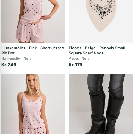
Hunkemöller - Pink - Short Jersey
Pieces - Beige - Pcnovis Small
Rib Dot
Square Scarf Noos
Hunkemöller
Nelly
Pieces
Nelly
Kr. 249
Kr. 179