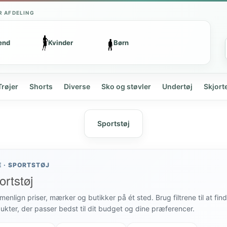
R AFDELING
ænd
Kvinder
Børn
Trøjer
Shorts
Diverse
Sko og støvler
Undertøj
Skjort
Sportstøj
E · SPORTSTØJ
ortstøj
enlign priser, mærker og butikker på ét sted. Brug filtrene til at fin
ukter, der passer bedst til dit budget og dine præferencer.