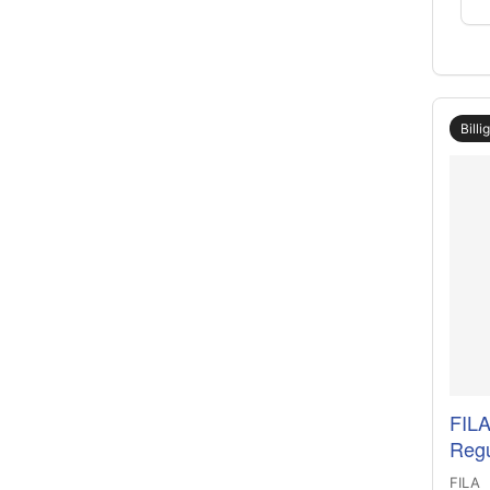
Billi
FILA
Regu
FILA