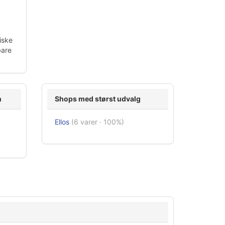
iske
bare
n
Shops med størst udvalg
Ellos
(6 varer · 100%)