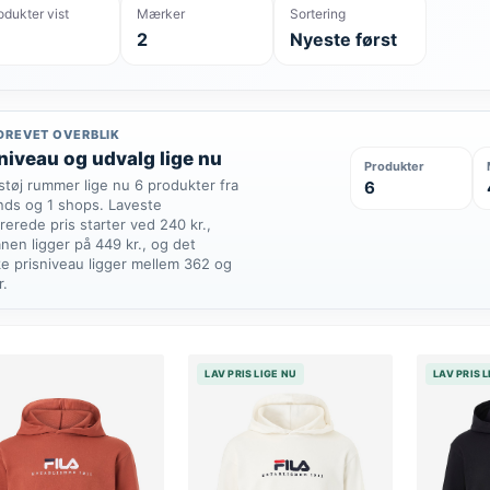
odukter vist
Mærker
Sortering
2
Nyeste først
DREVET OVERBLIK
niveau og udvalg lige nu
Produkter
støj rummer lige nu 6 produkter fra
6
nds og 1 shops. Laveste
rerede pris starter ved 240 kr.,
nen ligger på 449 kr., og det
ke prisniveau ligger mellem 362 og
r.
LAV PRIS LIGE NU
LAV PRIS 