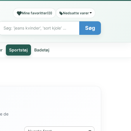
Mine favoritter
(
0
)
Nedsatte varer
Søg
Søg
er
Sportstøj
Badetøj
de de
Sortér