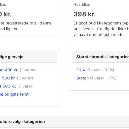
llos
Hos Ellos
 kr.
398 kr.
te registrerede pris i denne
Et godt bud i kategoriens typ
ri lige nu.
prisniveau – for dig der ikke 
vil have den billigste model.
tige genveje
Største brands i kategorie
er 400 kr.
(3 varer)
FILA
(5 varer · 83%)
–500 kr.
(3 varer)
Burton
(1 varer · 17%)
r 500 kr.
(0 varer)
e billigste først
ulære valg i kategorien