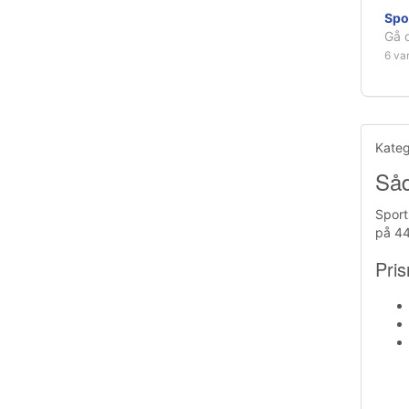
Spo
Gå d
6 va
Kateg
Såd
Sport
på 44
Pris