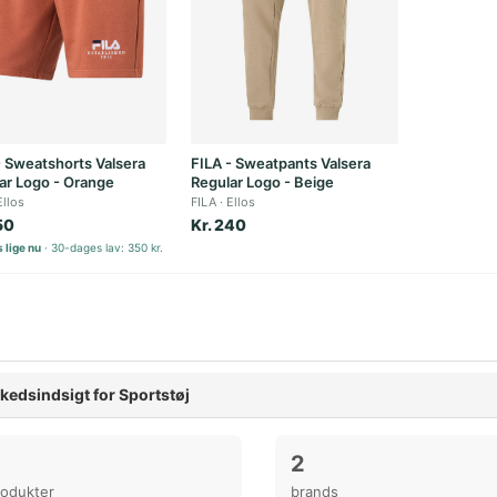
- Sweatshorts Valsera
FILA - Sweatpants Valsera
ar Logo - Orange
Regular Logo - Beige
Ellos
FILA
Ellos
50
Kr. 240
 lige nu
30-dages lav: 350 kr.
kedsindsigt for Sportstøj
2
rodukter
brands