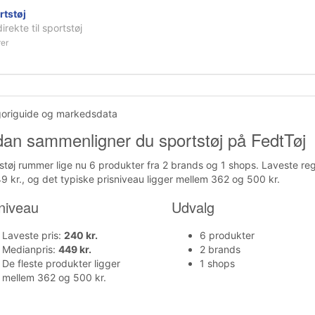
rtstøj
irekte til sportstøj
rer
origuide og markedsdata
an sammenligner du sportstøj på FedtTøj
støj rummer lige nu 6 produkter fra 2 brands og 1 shops. Laveste regi
9 kr., og det typiske prisniveau ligger mellem 362 og 500 kr.
niveau
Udvalg
Laveste pris:
240 kr.
6 produkter
Medianpris:
449 kr.
2 brands
De fleste produkter ligger
1 shops
mellem 362 og 500 kr.