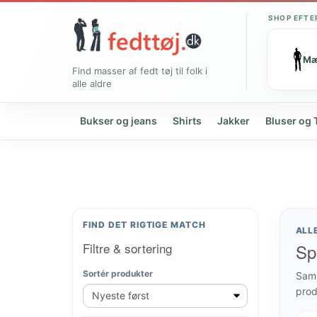
SHOP EFTE
M
Find masser af fedt tøj til folk i
alle aldre
Bukser og jeans
Shirts
Jakker
Bluser og 
FIND DET RIGTIGE MATCH
ALL
Filtre & sortering
Sp
Sortér produkter
Samm
prod