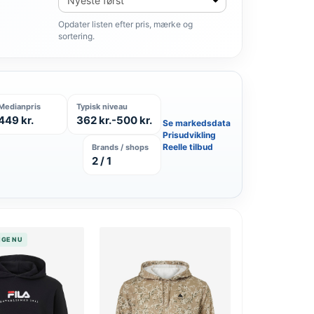
produkter
Opdater listen efter pris, mærke og
sortering.
Medianpris
Typisk niveau
449 kr.
362 kr.-500 kr.
Se markedsdata
Prisudvikling
Reelle tilbud
Brands / shops
2 / 1
LIGE NU