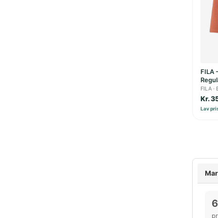
FILA 
Regul
FILA
Kr. 3
Lav pris
Mar
6
p