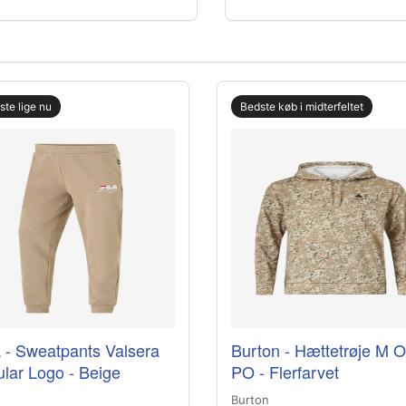
gste lige nu
Bedste køb i midterfeltet
 - Sweatpants Valsera
Burton - Hættetrøje M 
lar Logo - Beige
PO - Flerfarvet
Burton