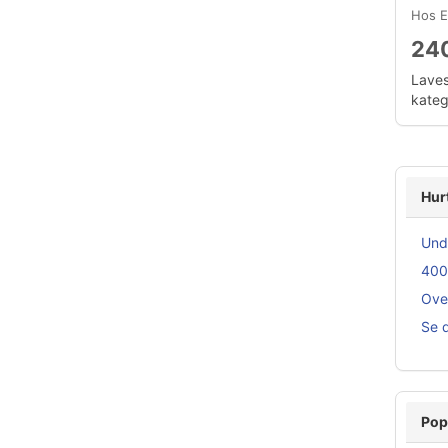
Hos E
240
Laves
katego
Hur
Und
400
Ove
Se d
Pop