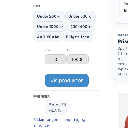
Pr
PRIS
6
Under 200 kr
Under 500 kr
Under 1000 kr
200–400 kr
DATA
400–800 kr
Billigste først
Pris
Sport
Fra
Til
2 bra
regist
media
typis
500 k
Vis produkter
MÆRKER
Burton
(1)
FILA
(5)
Sådan fungerer rangering og
annoncer