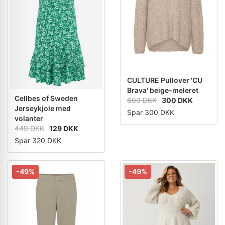
CULTURE Pullover 'CU
Brava' beige-meleret
Cellbes of Sweden
600 DKK
300 DKK
Jerseykjole med
Spar 300 DKK
volanter
449 DKK
129 DKK
Spar 320 DKK
-49%
-49%