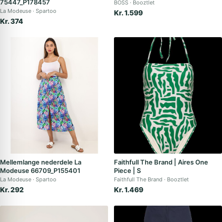
75447_P178457
BOSS
Booztlet
La Modeuse
Spartoo
Kr. 1.599
Kr. 374
Mellemlange nederdele La
Faithfull The Brand | Aires One
Modeuse 66709_P155401
Piece | S
La Modeuse
Spartoo
Faithfull The Brand
Booztlet
Kr. 292
Kr. 1.469