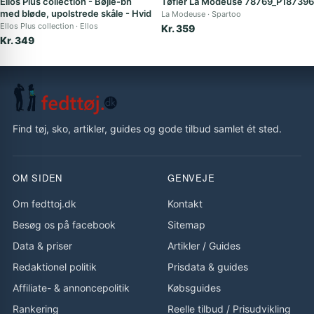
Ellos Plus collection - Bøjle-bh
Tøfler La Modeuse 78769_P187396
med bløde, upolstrede skåle - Hvid
La Modeuse
Spartoo
Ellos Plus collection
Ellos
Kr. 359
Kr. 349
Find tøj, sko, artikler, guides og gode tilbud samlet ét sted.
OM SIDEN
GENVEJE
Om fedttoj.dk
Kontakt
Besøg os på facebook
Sitemap
Data & priser
Artikler
/
Guides
Redaktionel politik
Prisdata & guides
Affiliate- & annoncepolitik
Købsguides
Rankering
Reelle tilbud
/
Prisudvikling