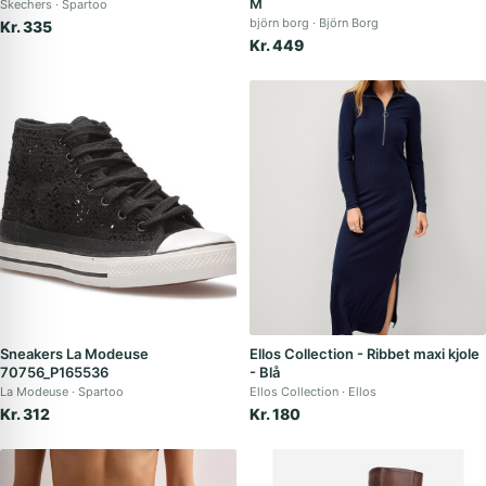
M
Skechers
Spartoo
björn borg
Björn Borg
Kr. 335
Kr. 449
Sneakers La Modeuse
Ellos Collection - Ribbet maxi kjole
70756_P165536
- Blå
La Modeuse
Spartoo
Ellos Collection
Ellos
Kr. 312
Kr. 180