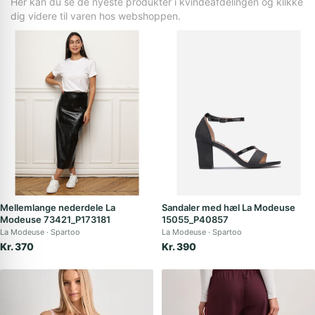
Her kan du se de nyeste produkter i kvindeafdelingen og klikke
dig videre til varen hos webshoppen.
Mellemlange nederdele La
Sandaler med hæl La Modeuse
Modeuse 73421_P173181
15055_P40857
La Modeuse
Spartoo
La Modeuse
Spartoo
Kr. 370
Kr. 390