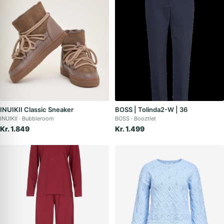
INUIKII Classic Sneaker
BOSS | Tolinda2-W | 36
INUIKII
Bubbleroom
BOSS
Booztlet
Kr. 1.849
Kr. 1.499