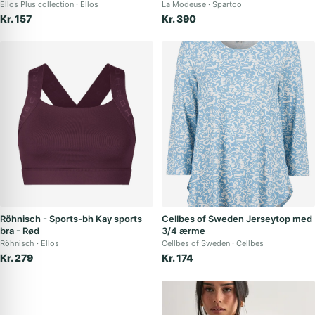
Ellos Plus collection
Ellos
La Modeuse
Spartoo
Kr. 157
Kr. 390
Röhnisch - Sports-bh Kay sports
Cellbes of Sweden Jerseytop med
bra - Rød
3/4 ærme
Röhnisch
Ellos
Cellbes of Sweden
Cellbes
Kr. 279
Kr. 174