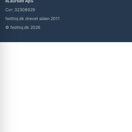
eLaursen ApS
Cvr: 32308929
fedttoj.dk drevet siden 2011
© fedttoj.dk 2026