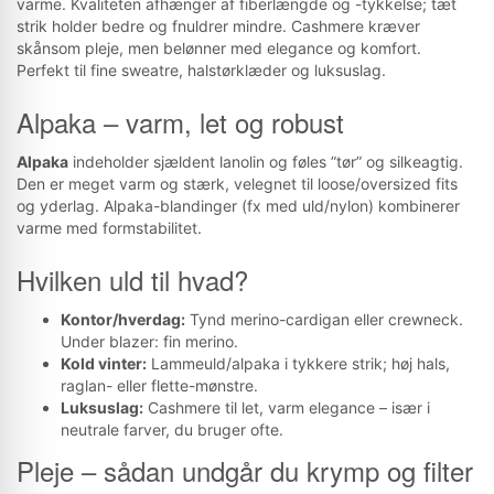
varme. Kvaliteten afhænger af fiberlængde og -tykkelse; tæt
strik holder bedre og fnuldrer mindre. Cashmere kræver
skånsom pleje, men belønner med elegance og komfort.
Perfekt til fine sweatre, halstørklæder og luksuslag.
Alpaka – varm, let og robust
Alpaka
indeholder sjældent lanolin og føles ”tør” og silkeagtig.
Den er meget varm og stærk, velegnet til loose/oversized fits
og yderlag. Alpaka-blandinger (fx med uld/nylon) kombinerer
varme med formstabilitet.
Hvilken uld til hvad?
Kontor/hverdag:
Tynd merino-cardigan eller crewneck.
Under blazer: fin merino.
Kold vinter:
Lammeuld/alpaka i tykkere strik; høj hals,
raglan- eller flette-mønstre.
Luksuslag:
Cashmere til let, varm elegance – især i
neutrale farver, du bruger ofte.
Pleje – sådan undgår du krymp og filter