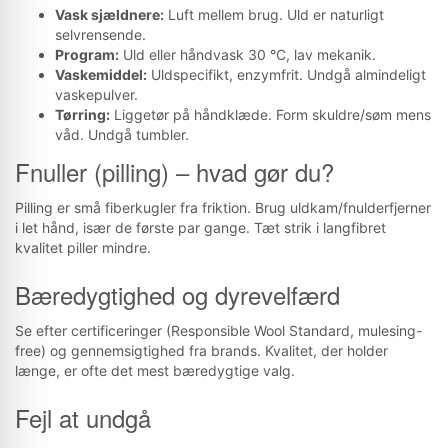
Vask sjældnere:
Luft mellem brug. Uld er naturligt
selvrensende.
Program:
Uld eller håndvask 30 °C, lav mekanik.
Vaskemiddel:
Uldspecifikt, enzymfrit. Undgå almindeligt
vaskepulver.
Tørring:
Liggetør på håndklæde. Form skuldre/søm mens
våd. Undgå tumbler.
Fnuller (pilling) – hvad gør du?
Pilling er små fiberkugler fra friktion. Brug uldkam/fnulderfjerner
i let hånd, især de første par gange. Tæt strik i langfibret
kvalitet piller mindre.
Bæredygtighed og dyrevelfærd
Se efter certificeringer (Responsible Wool Standard, mulesing-
free) og gennemsigtighed fra brands. Kvalitet, der holder
længe, er ofte det mest bæredygtige valg.
Fejl at undgå