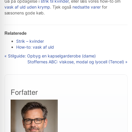
Gå på opdagelse i
strik til kvinder
, eller læs vores how-to om
vask af uld uden krymp
. Tjek også
nedsatte varer
for
sæsonens gode køb.
Relaterede
Strik – kvinder
How-to: vask af uld
« Stilguide: Opbyg en kapselgarderobe (dame)
Stoffernes ABC: viskose, modal og lyocell (Tencel) »
Forfatter