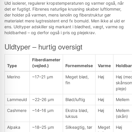
Uld isolerer, regulerer kropstemperaturen og varmer også, når
det er fugtigt. Fibrenes naturlige krusning skaber luftlommer,
der holder på varmen, mens lanolin og fiberstruktur gør
materialet mere lugtresistent end fx bomuld. Men ikke al uld er
ens. Uldtyper adskiller sig markant i blødhed, vægt, varme og
holdbarhed – og derfor også i pris og plejekrav.
Uldtyper – hurtig oversigt
Fiberdiameter
Type
(vejled.)
Fornemmelse
Varme
Holdba
Merino
~17–21 μm
Meget blød,
Høj
Høj (me
fin
skånso
pleje)
Lammeuld
~22–26 μm
Blød/luftig
Høj
Mellem
Cashmere
~14–16 μm
Ekstra blød,
Høj
Mellem
luksus
(skån)
Alpaka
~18–25 μm
Silkeagtig, tør
Meget
Høj