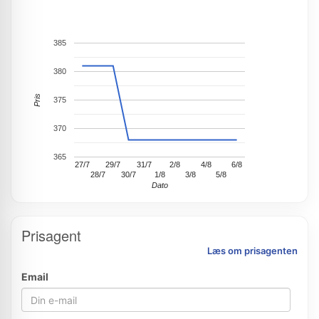
385
380
Pris
375
370
365
27/7
29/7
31/7
2/8
4/8
6/8
28/7
30/7
1/8
3/8
5/8
Dato
Prisagent
Læs om prisagenten
Email