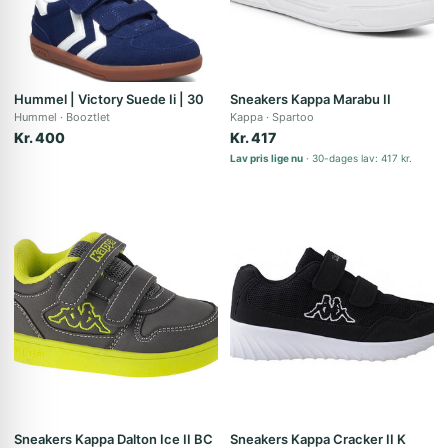
Hummel | Victory Suede Ii | 30
Sneakers Kappa Marabu II
Hummel
Booztlet
Kappa
Spartoo
Kr. 400
Kr. 417
Lav pris lige nu
30-dages lav: 417 kr.
Sneakers Kappa Dalton Ice II BC
Sneakers Kappa Cracker II K