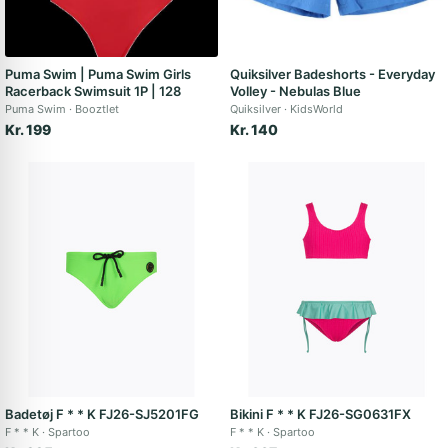
Puma Swim | Puma Swim Girls
Quiksilver Badeshorts - Everyday
Racerback Swimsuit 1P | 128
Volley - Nebulas Blue
Puma Swim
Booztlet
Quiksilver
KidsWorld
Kr. 199
Kr. 140
Badetøj F * * K FJ26-SJ5201FG
Bikini F * * K FJ26-SG0631FX
F * * K
Spartoo
F * * K
Spartoo