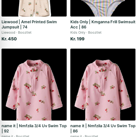
Liewood | Amel Printed Swim
Kids Only | Kmganna Frill Swimsuit
Jumpsuit | 74
Acc | 86
Liewood
Booztlet
Kids Only
Booztlet
Kr. 450
Kr. 199
name it | Nmfzila 3/4 Uv Swim Top
name it | Nmfzila 3/4 Uv Swim Top
| 92
| 86
name it
Booztlet
name it
Booztlet