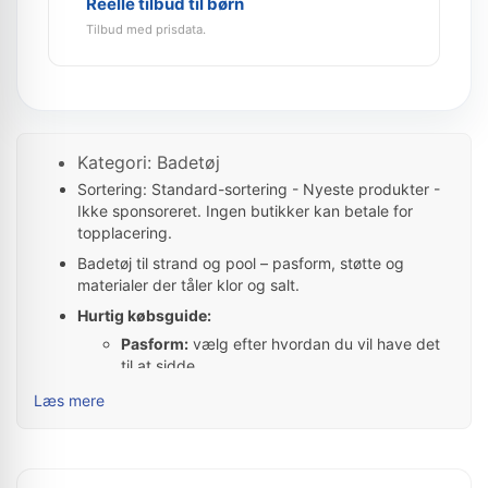
Reelle tilbud til børn
Tilbud med prisdata.
Kategori: Badetøj
Sortering: Standard-sortering - Nyeste produkter -
Ikke sponsoreret. Ingen butikker kan betale for
topplacering.
Badetøj til strand og pool – pasform, støtte og
materialer der tåler klor og salt.
Hurtig købsguide:
Pasform:
vælg efter hvordan du vil have det
til at sidde.
Materiale:
tjek indhold og pleje – især ved
Læs mere
udsalg.
Brug:
hverdag, arbejde eller fest – vælg
derefter.