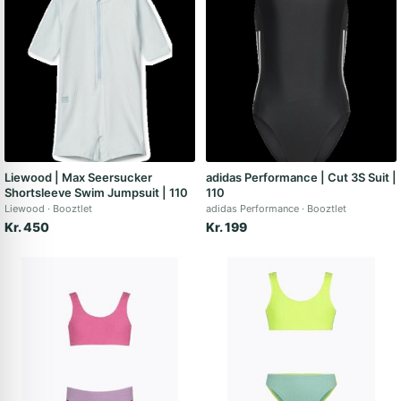
Liewood | Max Seersucker
adidas Performance | Cut 3S Suit |
Shortsleeve Swim Jumpsuit | 110
110
Liewood
Booztlet
adidas Performance
Booztlet
Kr. 450
Kr. 199