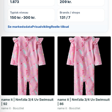
1.873
209 kr.
Typisk niveau
Brands / shops
150 kr.-300 kr.
131 / 7
Se markedsdata
Prisudvikling
Reelle tilbud
name it | Nmfzila 3/4 Uv Swimsuit
name it | Nmfzila 3/4 Uv Swimsuit
| 92
| 86
name it
Booztlet
name it
Booztlet