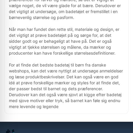
gældende.
vælge noget, de vil være glade for at bære. Derudover er
det vigtigt at undersøge, om badetøjet er fremstillet i en
børnevenlig størrelse og pasform.
Rankering
Når man har fundet den rette stil, materiale og design, er
Sortering bygger på relevans, pris, data, kategori,
brand og aktualitet – ikke betalt placering.
det vigtigt at prøve badetøjet på og sørge for, at det
sidder godt og er behageligt at have på. Det er også
vigtigt at tjekke størrelsen og målene, da mærker og
Affiliate
producenter kan have forskellige størrelsesdefinitioner.
Vi kan modtage kommission, hvis du klikker videre
og køber. Det ændrer ikke prisen for dig.
For at finde det bedste badetøj til børn fra danske
webshops, kan det være nyttigt at undersøge anmeldelser
og læse produktbeskrivelser. Det kan også være en god
Metode
idé at prøve forskellige mærker og styles for at finde det,
Læs hvordan vi arbejder med produktfeeds,
der passer bedst til barnet og dets præferencer.
prisdata, guides og redaktionelle vurderinger.
Derudover kan det også være sjovt at kigge efter badetøj
med sjove motiver eller tryk, så barnet kan føle sig endnu
mere levende og legende
Sommeren er her, og det betyder, at det er tid til at
købe badetøj til børnene! Men hvor skal man købe det
fra? Heldigvis findes der et utal af danske webshops,