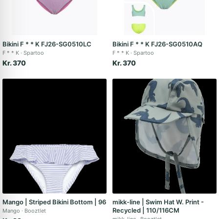
Bikini F * * K FJ26-SG0510LC
Bikini F * * K FJ26-SG0510AQ
F * * K
Spartoo
F * * K
Spartoo
Kr. 370
Kr. 370
Mango | Striped Bikini Bottom | 96
mikk-line | Swim Hat W. Print -
Recycled | 110/116CM
Mango
Booztlet