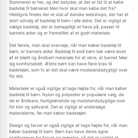
Populære mærker for Badetøj til børn:
Liewood
,
Sommeren er her, og det betyder, at det er tid til at købe
name it
,
Molo
,
Color Kids
badetøj til børnene! Men hvor skal man købe det fra?
Heldigvis findes der et utal af danske webshops, der har et
Der er i alt 1.873 produkter i denne kategori
stort udvalg af badetøj til børn i alle aldre. Det er vigtigt at
Tip: Brug sortering og filtre til at indsnævre udvalget
vælge badetøj, der er behageligt at have på, passer til
og finde gode tilbud.
barnets alder og er fremstillet af et godt materiale.
Transparens:
Priser opdateres hver nat – webshoppens pris er altid
Det første, man skal overveje, når man køber badetøj til
gældende.
Data & priser
·
Annonce/affiliate
·
Vi sælger ikke
børn, er barnets alder. Badetøj til små børn bør være lavet
placeringer
·
Rapportér fejl
af et blødt og åndbart materiale for at sikre, at barnet føler
sig komfortabelt. Ældre børn kan have flere krav til
GENNEMSIGTIGHED
badetøjet, som fx at det skal være modstandsdygtigt over
Sådan finder og rangerer FedtTøj
for slid.
produkter
Materialer er også vigtige at tage højde for, når man køber
FedtTøj samler produkter fra webshops, opdaterer
badetøj til børn. Nylon og polyester er populære valg, da
prisdata løbende og bruger produktdata til at gøre
de er åndbare, hurtigtørrende og modstandsdygtige over
udvalget lettere at sammenligne. Butikker kan ikke
for klor og saltvand. Det er vigtigt at undersøge
købe sig til topplaceringer.
materialerne, før man køber badetøjet.
Data & priser
Design og farver er også vigtige at tage højde for, når man
køber badetøj til børn. Børn kan have deres egne
Priser, lagerstatus og produktdata opdateres
præferencer for farver og mønstre, så det er vigtigt at
automatisk. Webshoppens aktuelle pris er altid den