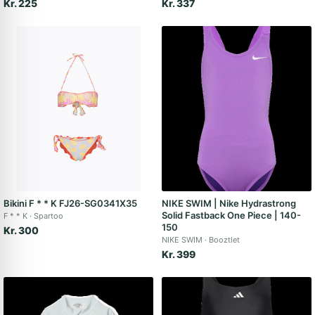
Kr. 225
Kr. 337
Bikini F * * K FJ26-SG0341X35
NIKE SWIM | Nike Hydrastrong
Solid Fastback One Piece | 140-
F * * K
Spartoo
150
Kr. 300
NIKE SWIM
Booztlet
Kr. 399