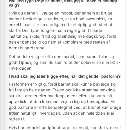
Hvilken type trøje er bedst, hvis jeg vil have et alsidigt
valg?
Data & priser
Hvis du gerne vil vælge en model, der er nem at bruge i
Priser, lagerstatus og produktdata opdateres
mange forskellige situationer, er en blød sweatshirt, en
automatisk. Webshoppens aktuelle pris er altid den
enkel bluse eller en cardigan ofte et rigtig godt sted at
gældende.
starte. Den type fungerer som regel godt til både
institution, skole, fritid og almindelig hverdagsbrug, fordi
Rankering
den er behagelig og nem at kombinere med resten af
barnets garderobe.
Sortering bygger på relevans, pris, data, kategori,
brand og aktualitet – ikke betalt placering.
Det bedste valg er ofte den model, som barnet føler sig
godt tilpas i, og som du som forælder oplever som praktisk
i hverdagen.
Affiliate
Hvad skal jeg især kigge efter, når det gælder pasform?
Vi kan modtage kommission, hvis du klikker videre
og køber. Det ændrer ikke prisen for dig.
Pasformen er vigtig, fordi barnet skal kunne bevæge sig
frit i trøjen hele dagen. Trøjen bør ikke stramme omkring
skuldre, ærmer eller overkrop, men heller ikke være så
Metode
upraktisk, at den kommer i vejen i leg og bevægelse. En
Læs hvordan vi arbejder med produktfeeds,
god pasform er ofte kendetegnet ved, at barnet kan bruge
prisdata, guides og redaktionelle vurderinger.
trøjen naturligt i hverdagen, uden at den hele tiden skal
rettes til.
Hvis barnet helst undgår at tage trøjen på, kan det være et