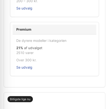
200 – 300 kr.
Se udvalg
Premium
De dyrere modeller i kategorien
21%
af udvalget
2510 varer
Over 300 kr.
Se udvalg
Billigste lige nu