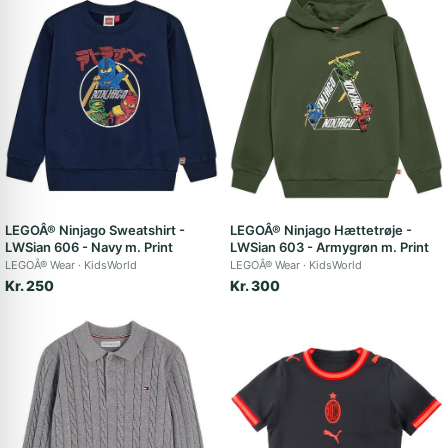
LEGOÂ® Ninjago Sweatshirt -
LEGOÂ® Ninjago Hættetrøje -
LWSian 606 - Navy m. Print
LWSian 603 - Armygrøn m. Print
LEGOÂ® Wear
KidsWorld
LEGOÂ® Wear
KidsWorld
Kr. 250
Kr. 300