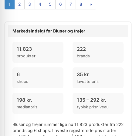
1
2
3
4
5
6
7
8
»
Markedsindsigt for Bluser og trøjer
11.823
222
produkter
brands
6
35 kr.
shops
laveste pris
198 kr.
135 – 292 kr.
medianpris
typisk prisniveau
Bluser og trøjer rummer lige nu 11.823 produkter fra 222
brands og 6 shops. Laveste registrerede pris starter