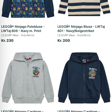
LEGOÂ® Ninjago Polobluse -
LEGOÂ® Ninjago Bluse - LWTaj
LWTaj 606 - Navy m. Print
601 - Navy/Beigestribet
LEGOÂ® Wear
KidsWorld
LEGOÂ® Wear
KidsWorld
Kr. 230
Kr. 200
LEGOÂ® Ninjago Cardigan -
LEGOÂ® Ninjago Cardigan -