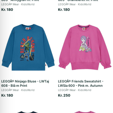
LEGOÂ® Wear
KidsWorld
LEGOÂ® Wear
KidsWorld
Kr. 180
Kr. 180
LEGOÂ® Ninjago Bluse - LWTaj
LEGOÂ® Friends Sweatshirt -
608 - Blå m Print
LWSia 600 - Pink m. Autumn
LEGOÂ® Wear
KidsWorld
LEGOÂ® Wear
KidsWorld
Kr. 180
Kr. 250