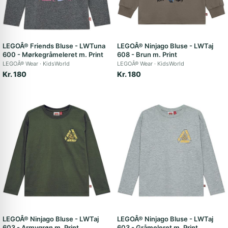
LEGOÂ® Friends Bluse - LWTuna
LEGOÂ® Ninjago Bluse - LWTaj
600 - Mørkegråmeleret m. Print
608 - Brun m. Print
LEGOÂ® Wear
KidsWorld
LEGOÂ® Wear
KidsWorld
Kr. 180
Kr. 180
LEGOÂ® Ninjago Bluse - LWTaj
LEGOÂ® Ninjago Bluse - LWTaj
603 - Armygrøn m. Print
603 - Gråmeleret m. Print