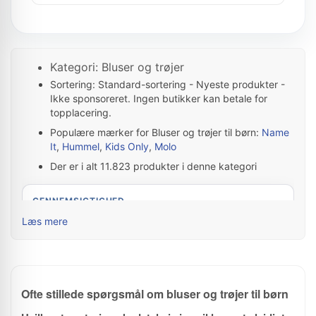
Kategori: Bluser og trøjer
Sortering: Standard-sortering - Nyeste produkter -
Ikke sponsoreret. Ingen butikker kan betale for
topplacering.
Populære mærker for Bluser og trøjer til børn:
Name
It
,
Hummel
,
Kids Only
,
Molo
Der er i alt 11.823 produkter i denne kategori
GENNEMSIGTIGHED
Sådan finder og rangerer FedtTøj
Læs mere
produkter
FedtTøj samler produkter fra webshops, opdaterer
prisdata løbende og bruger produktdata til at gøre
udvalget lettere at sammenligne. Butikker kan ikke
Ofte stillede spørgsmål om bluser og trøjer til børn
købe sig til topplaceringer.