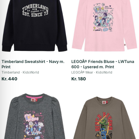
Timberland Sweatshirt - Navy m.
LEGOÂ® Friends Bluse - LWTuna
Print
600 - Lyserød m. Print
Timberland
KidsWorld
LEGOÂ® Wear
KidsWorld
Kr. 440
Kr. 180