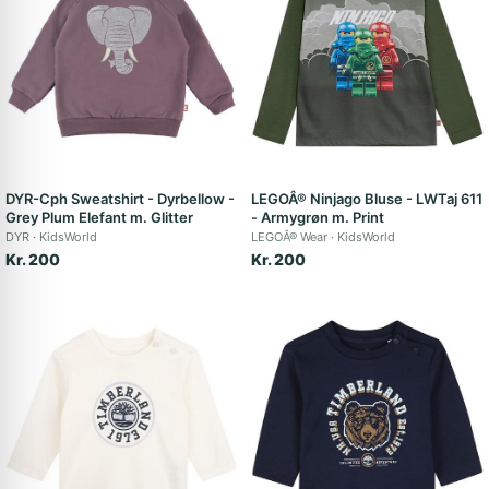
DYR-Cph Sweatshirt - Dyrbellow -
LEGOÂ® Ninjago Bluse - LWTaj 611
Grey Plum Elefant m. Glitter
- Armygrøn m. Print
DYR
KidsWorld
LEGOÂ® Wear
KidsWorld
Kr. 200
Kr. 200