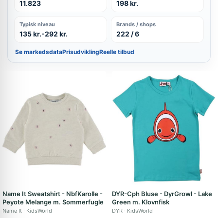
11.823
198 kr.
Typisk niveau
Brands / shops
135 kr.-292 kr.
222 / 6
Se markedsdata
Prisudvikling
Reelle tilbud
Name It Sweatshirt - NbfKarolle -
DYR-Cph Bluse - DyrGrowl - Lake
Peyote Melange m. Sommerfugle
Green m. Klovnfisk
Name It
KidsWorld
DYR
KidsWorld