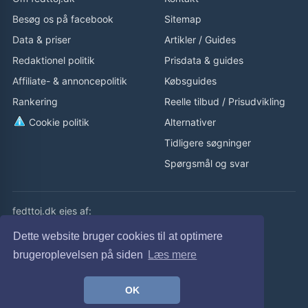
Besøg os på facebook
Sitemap
Data & priser
Artikler
/
Guides
Redaktionel politik
Prisdata & guides
Affiliate- & annoncepolitik
Købsguides
Rankering
Reelle tilbud
/
Prisudvikling
Cookie politik
Alternativer
Tidligere søgninger
Spørgsmål og svar
fedttoj.dk ejes af:
eLaursen ApS
Dette website bruger cookies til at optimere
Cvr: 32308929
brugeroplevelsen på siden
Læs mere
fedttoj.dk drevet siden 2011
OK
© fedttoj.dk 2026