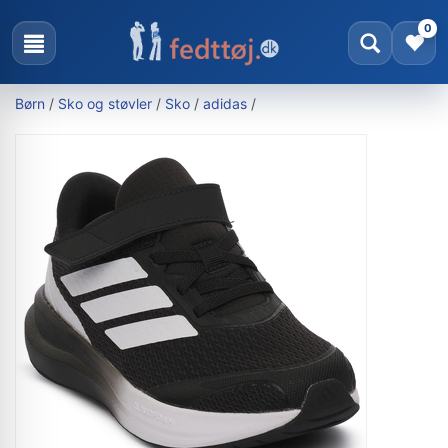
0
Børn
/
Sko og støvler
/
Sko
/
adidas
/