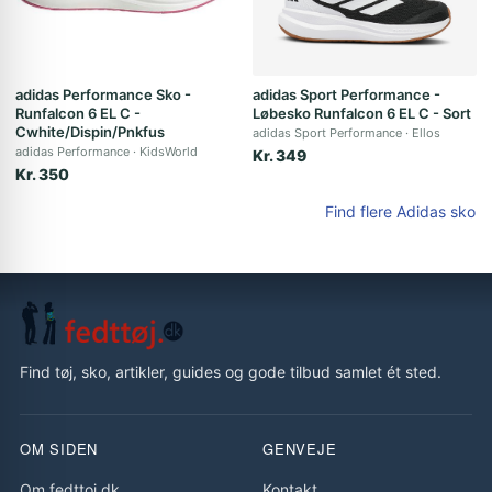
adidas Performance Sko -
adidas Sport Performance -
Runfalcon 6 EL C -
Løbesko Runfalcon 6 EL C - Sort
Cwhite/Dispin/Pnkfus
adidas Sport Performance
Ellos
adidas Performance
KidsWorld
Kr. 349
Kr. 350
Find flere Adidas sko
Find tøj, sko, artikler, guides og gode tilbud samlet ét sted.
OM SIDEN
GENVEJE
Om fedttoj.dk
Kontakt