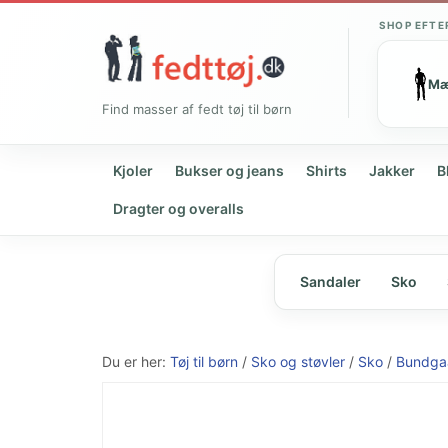
SHOP EFTE
M
Find masser af fedt tøj til børn
Kjoler
Bukser og jeans
Shirts
Jakker
B
Dragter og overalls
Sandaler
Sko
Du er her:
Tøj til børn
/
Sko og støvler
/
Sko
/
Bundga