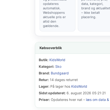
opdateres
data, kategori,
automatisk.
brand og aktualite
Webshoppens
– ikke betalt
aktuelle pris er
placering.
altid den
gældende.
Købsoverblik
Butik:
KidsWorld
Kategori:
Sko
Brand:
Bundgaard
Retur:
14 dages returret
Lager:
På lager hos
KidsWorld
Sidst opdateret:
6. august 2026 05:21:21
Priser:
Opdateres hver nat –
læs om data & 