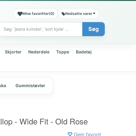
Mine favoritter
(
0
)
Nedsatte varer
Søg
Søg
Skjorter
Nederdele
Toppe
Badetøj
sko
Gummistøvler
lop - Wide Fit - Old Rose
Gem favorit