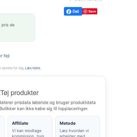
Save
 pris de
r fejl
n samme for dig.
Læs mere
.
Tøj produkter
daterer prisdata løbende og bruger produktdata
Butikker kan ikke købe sig til topplaceringer.
Affiliate
Metode
Vi kan modtage
Læs hvordan vi
kommission, hvis
arbejder med