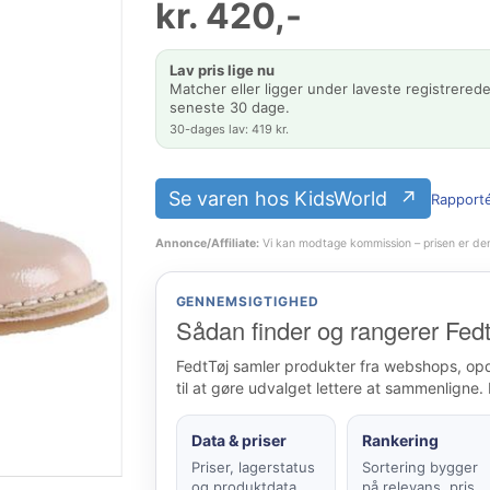
kr.
420
,-
Lav pris lige nu
Matcher eller ligger under laveste registrerede
seneste 30 dage.
30-dages lav: 419 kr.
Se varen hos KidsWorld
Rapporté
Annonce/Affiliate:
Vi kan modtage kommission – prisen er de
GENNEMSIGTIGHED
Sådan finder og rangerer Fedt
FedtTøj samler produkter fra webshops, op
til at gøre udvalget lettere at sammenligne. 
Data & priser
Rankering
Priser, lagerstatus
Sortering bygger
og produktdata
på relevans, pris,