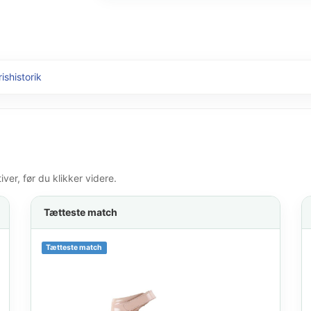
ishistorik
er, før du klikker videre.
Tætteste match
Tætteste match