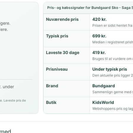
Pris- og købssignaler for Bundgaard Sko - Saga S
Nuværende pris
420 kr.
igere.
Prisen er sidst hentet fr
dere.
Typisk pris
699 kr.
Median i registreret prish
Laveste 30 dage
419 kr.
Bruges til at vurdere om 
Prisniveau
Under typisk pris
Den aktuelle pris ligger 
Brand
Bundgaard
r. under
Sammenlign gerne med s
e. Laveste pris de
Butik
KidsWorld
Webshoppens pris og lag
 med