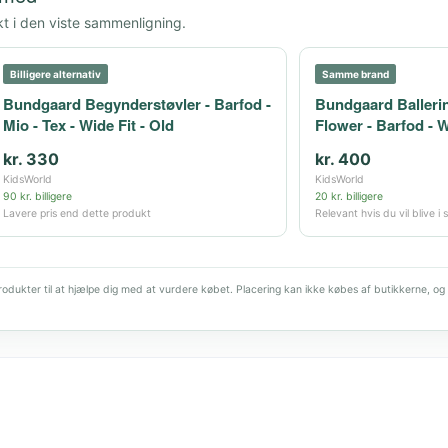
kt i den viste sammenligning.
Billigere alternativ
Samme brand
Bundgaard Begynderstøvler - Barfod -
Bundgaard Ballerin
Mio - Tex - Wide Fit - Old
Flower - Barfod - W
kr. 330
kr. 400
KidsWorld
KidsWorld
90 kr. billigere
20 kr. billigere
Lavere pris end dette produkt
Relevant hvis du vil blive 
dukter til at hjælpe dig med at vurdere købet. Placering kan ikke købes af butikkerne, og 