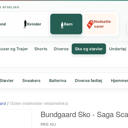
R AFDELING
Nedsatte
ænd
Kvinder
Børn
varer
luser og Trøjer
Shorts
Diverse
Sko og støvler
Undertøj
Støvler
Sneakers
Ballerina
Diverse fødtøj
Hjemme
ard
/
(Siden indeholder reklamelinks)
Bundgaard Sko - Saga Scal
PRIS NU