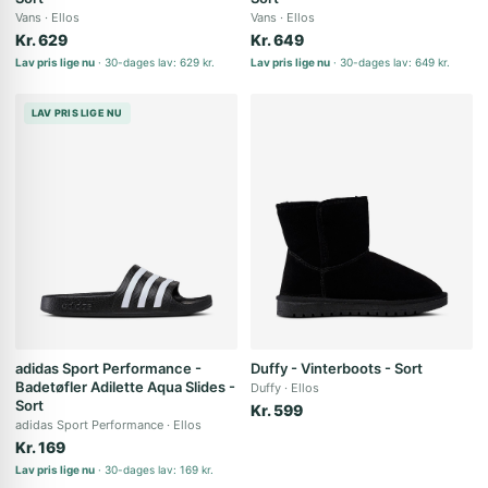
Vans
Ellos
Vans
Ellos
Kr. 629
Kr. 649
Lav pris lige nu
30-dages lav: 629 kr.
Lav pris lige nu
30-dages lav: 649 kr.
LAV PRIS LIGE NU
adidas Sport Performance -
Duffy - Vinterboots - Sort
Badetøfler Adilette Aqua Slides -
Duffy
Ellos
Sort
Kr. 599
adidas Sport Performance
Ellos
Kr. 169
Lav pris lige nu
30-dages lav: 169 kr.