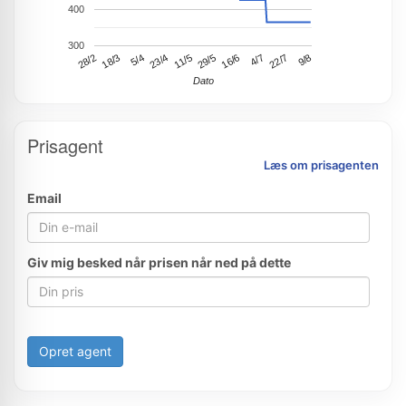
400
300
4/7
28/2
22/7
18/3
9/8
5/4
23/4
11/5
29/5
16/6
Dato
Prisagent
Læs om prisagenten
Email
Giv mig besked når prisen når ned på dette
Opret agent