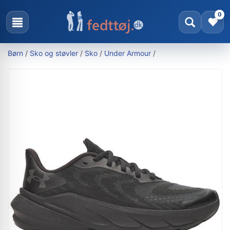
0
Børn
/
Sko og støvler
/
Sko
/
Under Armour
/