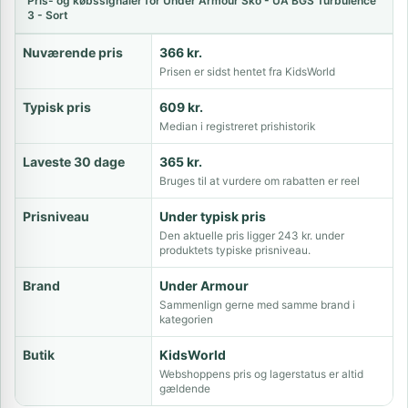
Pris- og købssignaler for Under Armour Sko - UA BGS Turbulence
3 - Sort
Nuværende pris
366 kr.
Prisen er sidst hentet fra KidsWorld
Typisk pris
609 kr.
Median i registreret prishistorik
Laveste 30 dage
365 kr.
Bruges til at vurdere om rabatten er reel
Prisniveau
Under typisk pris
Den aktuelle pris ligger 243 kr. under
produktets typiske prisniveau.
Brand
Under Armour
Sammenlign gerne med samme brand i
kategorien
Butik
KidsWorld
Webshoppens pris og lagerstatus er altid
gældende