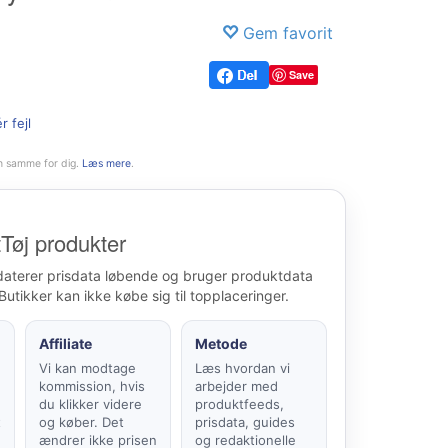
Gem favorit
Save
r fejl
n samme for dig.
Læs mere
.
Tøj produkter
daterer prisdata løbende og bruger produktdata
Butikker kan ikke købe sig til topplaceringer.
Affiliate
Metode
Vi kan modtage
Læs hvordan vi
kommission, hvis
arbejder med
du klikker videre
produktfeeds,
t
og køber. Det
prisdata, guides
ændrer ikke prisen
og redaktionelle