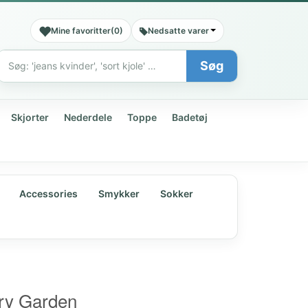
Mine favoritter
(
0
)
Nedsatte varer
Søg
Søg
Skjorter
Nederdele
Toppe
Badetøj
Accessories
Smykker
Sokker
iry Garden