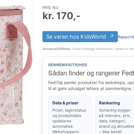
PRIS NU
kr.
170
,-
Se varen hos KidsWorld
Rapporté
Annonce/Affiliate:
Vi kan modtage kommission – prisen er de
GENNEMSIGTIGHED
Sådan finder og rangerer Fedt
FedtTøj samler produkter fra webshops, op
til at gøre udvalget lettere at sammenligne. 
Data & priser
Rankering
Priser, lagerstatus
Sortering bygger
og produktdata
på relevans, pris,
opdateres
data, kategori,
automatisk.
brand og aktualite
Webshoppens
– ikke betalt