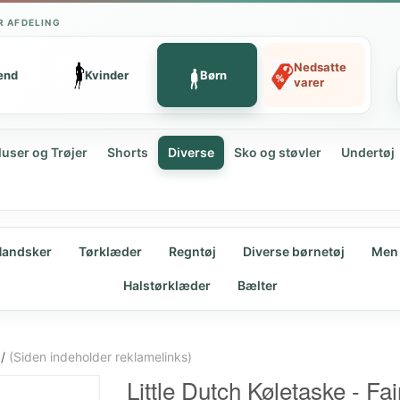
R AFDELING
Nedsatte
ænd
Kvinder
Børn
varer
luser og Trøjer
Shorts
Diverse
Sko og støvler
Undertøj
andsker
Tørklæder
Regntøj
Diverse børnetøj
Men
Halstørklæder
Bælter
/
(Siden indeholder reklamelinks)
Little Dutch Køletaske - Fa