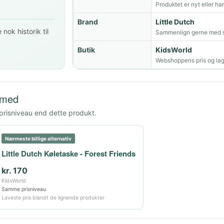
Produktet er nyt eller ha
Brand
Little Dutch
nok historik til
Sammenlign gerne med s
Butik
KidsWorld
Webshoppens pris og lag
 med
 prisniveau end dette produkt.
Nærmeste billige alternativ
Little Dutch Køletaske - Forest Friends
kr. 170
KidsWorld
Samme prisniveau
Laveste pris blandt de lignende produkter