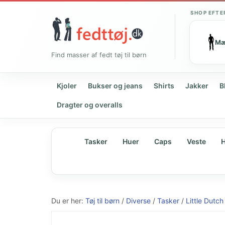
SHOP EFTE
M
Find masser af fedt tøj til børn
Kjoler
Bukser og jeans
Shirts
Jakker
B
Dragter og overalls
Tasker
Huer
Caps
Veste
H
Du er her:
Tøj til børn
/
Diverse
/
Tasker
/
Little Dutch