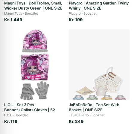
Magni Toys | Doll Trolley, Small,
Playgro | Amazing Garden Twirly
Wicker Dusty Green | ONE SIZE
Whirly | ONE SIZE
Magni Toys
Booztlet
Playgro
Booztlet
Kr. 1.449
Kr. 199
L.O.L | Set 3 Pcs
JaBaDaBaDo | Tea Set With
Bonnet+Collar+Gloves | 52
Basket | ONE SIZE
L.O.L
Booztlet
JaBaDaBaDo
Booztlet
Kr. 119
Kr. 249