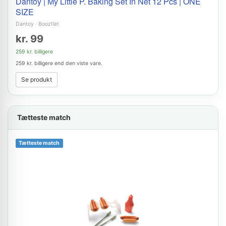
Dantoy | My Little P. Baking Set In Net 12 Pcs | ONE
SIZE
Dantoy
·
Booztlet
kr. 99
259 kr. billigere
259 kr. billigere end den viste vare.
Se produkt
Tætteste match
Tætteste match