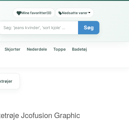
Mine favoritter
(
0
)
Nedsatte varer
Søg
Søg
Skjorter
Nederdele
Toppe
Badetøj
ktrøjer
etrøje Jcofusion Graphic