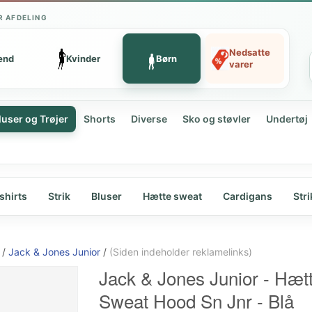
R AFDELING
Nedsatte
ænd
Kvinder
Børn
varer
luser og Trøjer
Shorts
Diverse
Sko og støvler
Undertøj
shirts
Strik
Bluser
Hætte sweat
Cardigans
Stri
/
Jack & Jones Junior
/
(Siden indeholder reklamelinks)
Jack & Jones Junior - Hætt
Sweat Hood Sn Jnr - Blå