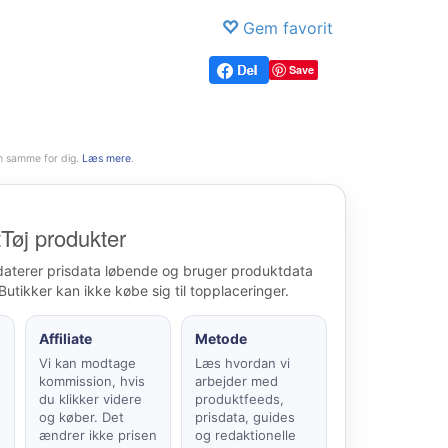
Gem favorit
Save
n samme for dig.
Læs mere
.
Tøj produkter
daterer prisdata løbende og bruger produktdata
Butikker kan ikke købe sig til topplaceringer.
Affiliate
Metode
Vi kan modtage
Læs hvordan vi
kommission, hvis
arbejder med
du klikker videre
produktfeeds,
t
og køber. Det
prisdata, guides
ændrer ikke prisen
og redaktionelle