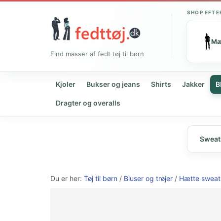
SHOP EFTE
M
Find masser af fedt tøj til børn
Kjoler
Bukser og jeans
Shirts
Jakker
B
Dragter og overalls
Sweat
Du er her:
Tøj til børn
/
Bluser og trøjer
/
Hætte sweat