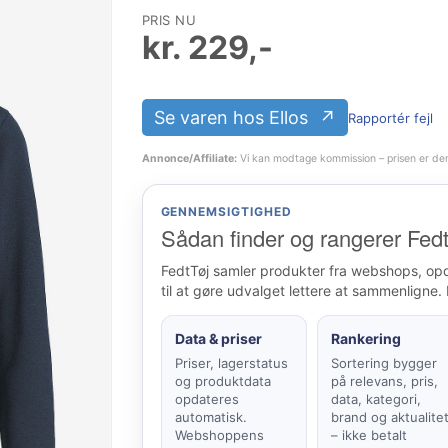
PRIS NU
kr.
229
,-
Se varen hos Ellos
Rapportér fejl
Annonce/Affiliate:
Vi kan modtage kommission – prisen er de
GENNEMSIGTIGHED
Sådan finder og rangerer Fedt
FedtTøj samler produkter fra webshops, op
til at gøre udvalget lettere at sammenligne. 
Data & priser
Rankering
Priser, lagerstatus
Sortering bygger
og produktdata
på relevans, pris,
opdateres
data, kategori,
automatisk.
brand og aktualite
Webshoppens
– ikke betalt