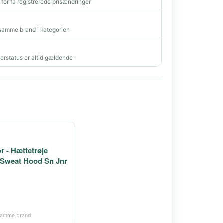
r for få registrerede prisændringer
amme brand i kategorien
erstatus er altid gældende
r - Hættetrøje
 Sweat Hood Sn Jnr
i samme brand