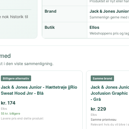
Produktet er nyt eller ha
Brand
Jack & Jones Junior
nok historik til
Sammenlign gerne med s
Butik
Ellos
Webshoppens pris og lag
 med
kt i den viste sammenligning.
Billigere alternativ
Samme brand
Jack & Jones Junior - Hættetrøje jjRio
Jack & Jones Junio
Sweat Hood Jnr - Blå
Jcofusion Graphic
- Grå
kr. 174
kr. 229
Ellos
55 kr. billigere
Ellos
Lavere pris end dette produkt
Samme prisniveau
Relevant hvis du vil blive 