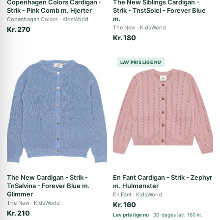
Copenhagen Colors Cardigan -
The New Siblings Cardigan -
Strik - Pink Comb m. Hjerter
Strik - TnstSolei - Forever Blue
m.
Copenhagen Colors
KidsWorld
The New
KidsWorld
Kr. 270
Kr. 180
LAV PRIS LIGE NU
The New Cardigan - Strik -
En Fant Cardigan - Strik - Zephyr
TnSalvina - Forever Blue m.
m. Hulmønster
Glimmer
En Fant
KidsWorld
The New
KidsWorld
Kr. 160
Kr. 210
Lav pris lige nu
30-dages lav: 160 kr.