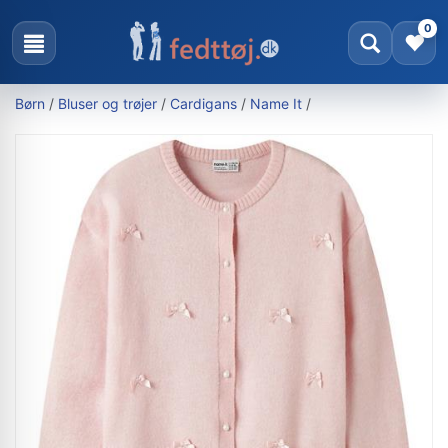
0
Børn
/
Bluser og trøjer
/
Cardigans
/
Name It
/