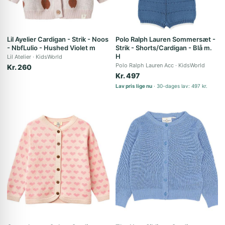
Lil Ayelier Cardigan - Strik - Noos
Polo Ralph Lauren Sommersæt -
- NbfLulio - Hushed Violet m
Strik - Shorts/Cardigan - Blå m.
H
Lil Atelier
KidsWorld
Polo Ralph Lauren Acc
KidsWorld
Kr. 260
Kr. 497
Lav pris lige nu
30-dages lav: 497 kr.