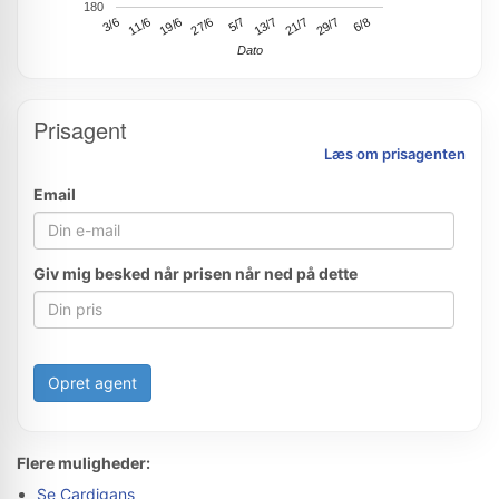
180
11/6
27/6
13/7
29/7
3/6
19/6
5/7
21/7
6/8
Dato
Prisagent
Læs om prisagenten
Email
Giv mig besked når prisen når ned på dette
Opret agent
Flere muligheder:
Se Cardigans