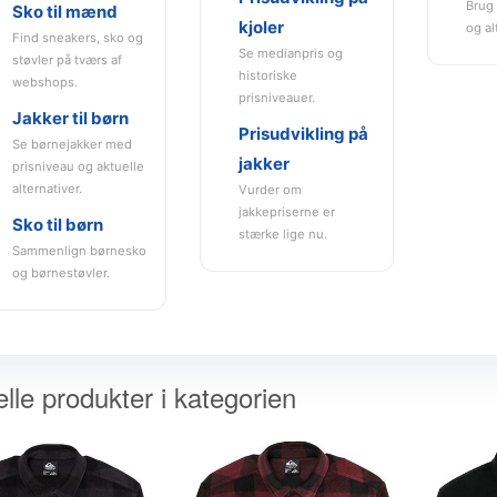
Brug 
Sko til mænd
kjoler
og al
Find sneakers, sko og
Se medianpris og
støvler på tværs af
historiske
webshops.
prisniveauer.
Jakker til børn
Prisudvikling på
Se børnejakker med
jakker
prisniveau og aktuelle
alternativer.
Vurder om
jakkepriserne er
Sko til børn
stærke lige nu.
Sammenlign børnesko
og børnestøvler.
lle produkter i kategorien