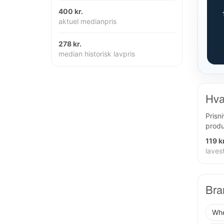
400 kr.
aktuel medianpris
278 kr.
median historisk lavpris
Hva
Prisn
produ
119 kr
lavest
Bra
Whe