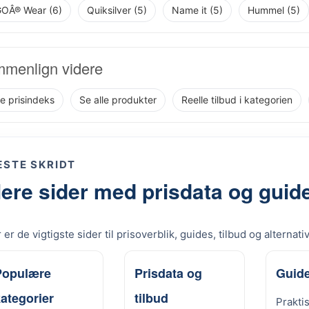
OÂ® Wear (6)
Quiksilver (5)
Name it (5)
Hummel (5)
menlign videre
re prisindeks
Se alle produkter
Reelle tilbud i kategorien
STE SKRIDT
lere sider med prisdata og guid
 er de vigtigste sider til prisoverblik, guides, tilbud og alternati
Populære
Prisdata og
Guide
ategorier
tilbud
Prakti