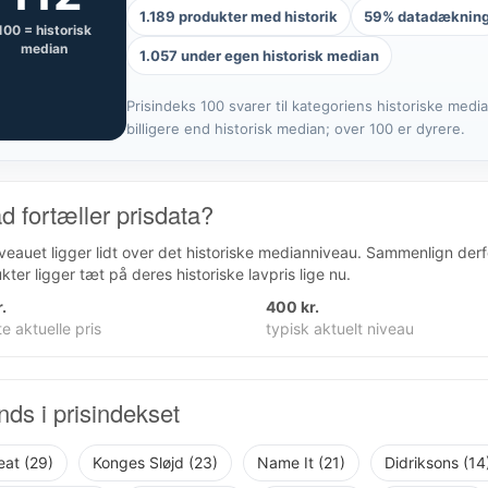
1.189 produkter med historik
59% datadæknin
100 = historisk
median
1.057 under egen historisk median
Prisindeks 100 svarer til kategoriens historiske medi
billigere end historisk median; over 100 er dyrere.
d fortæller prisdata?
iveauet ligger lidt over det historiske medianniveau. Sammenlign derfo
kter ligger tæt på deres historiske lavpris lige nu.
.
400 kr.
e aktuelle pris
typisk aktuelt niveau
nds i prisindekset
at (29)
Konges Sløjd (23)
Name It (21)
Didriksons (14