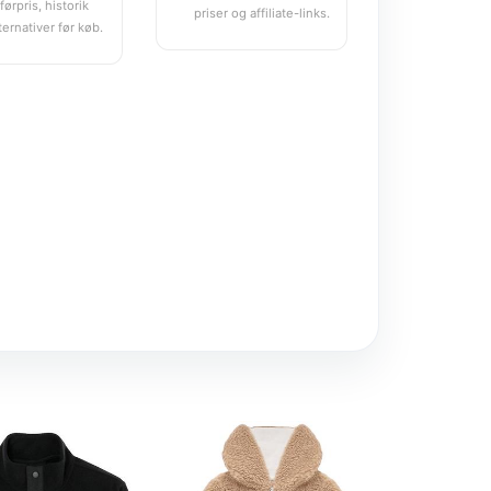
førpris, historik
priser og affiliate-links.
ternativer før køb.