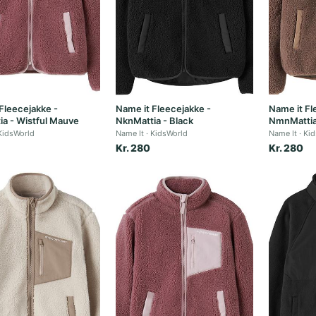
Fleecejakke -
Name it Fleecejakke -
Name it Fl
a - Wistful Mauve
NknMattia - Black
NmnMattia 
KidsWorld
Name It
KidsWorld
Name It
Kid
Kr. 280
Kr. 280