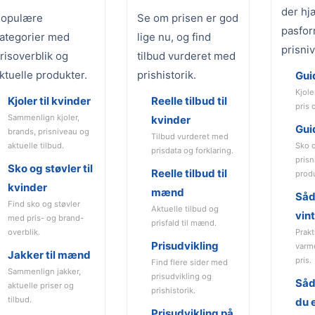
der hj
opulære
Se om prisen er god
pasfor
ategorier med
lige nu, og find
prisni
risoverblik og
tilbud vurderet med
ktuelle produkter.
prishistorik.
Guid
Kjole
Kjoler til kvinder
Reelle tilbud til
pris 
Sammenlign kjoler,
kvinder
Guid
brands, prisniveau og
Tilbud vurderet med
aktuelle tilbud.
Sko 
prisdata og forklaring.
pris
Sko og støvler til
Reelle tilbud til
prod
kvinder
mænd
Såd
Find sko og støvler
Aktuelle tilbud og
vin
med pris- og brand-
prisfald til mænd.
overblik.
Prakt
Prisudvikling
varm
Jakker til mænd
pris.
Find flere sider med
Sammenlign jakker,
prisudvikling og
Såd
aktuelle priser og
prishistorik.
tilbud.
du e
Prisudvikling på