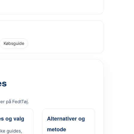
Købsguide
es
ver på FedtTøj.
s og valg
Alternativer og
metode
ske guides,