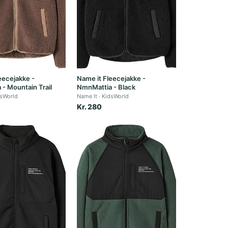
eecejakke -
Name it Fleecejakke -
- Mountain Trail
NmnMattia - Black
sWorld
Name It
KidsWorld
Kr. 280