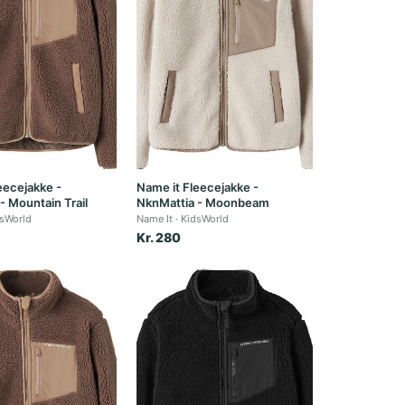
eecejakke -
Name it Fleecejakke -
- Mountain Trail
NknMattia - Moonbeam
sWorld
Name It
KidsWorld
Kr. 280