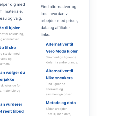
ælper dig med
Find alternativer og
m, materiale,
læs, hvordan vi
veau og valg.
arbejder med priser,
data og affiliate-
e til kjoler
r efter anledning,
links.
og alternativer.
Alternativer til
e til sko
Vero Moda kjoler
og støvler med
Sammenlign lignende
niveau og
kjoler fra andre brands.
uktdata.
Alternativer til
an vælger du
Nike sneakers
terjakke
Find lignende
isk valgside for
sneakers og
e, materiale og
sammenlign priser.
Metode og data
an vurderer
Sådan arbejder
t reelt tilbud
FedtTøj med data,