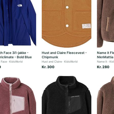
h Face 3i1-jakke -
Hust and Claire Fleecevest -
Name it Fl
riclimate - Bold Blue
Chipmunk
NknMattia 
 Face
KidsWorld
Hust and Claire
KidsWorld
Name It
Kid
0
Kr. 300
Kr. 280