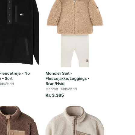
 Fleecetrøje - No
Moncler Sæt -
 - Sort
Fleecejakke/Leggings -
Brun/Hvid
idsWorld
Moncler
KidsWorld
Kr. 3.365