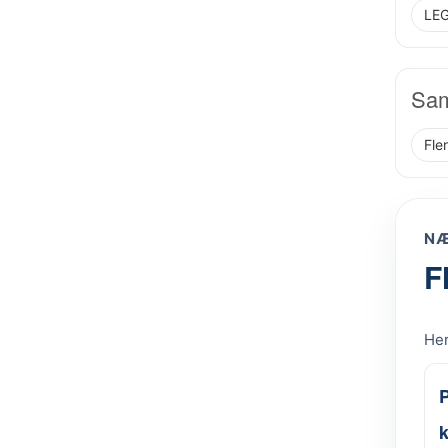
LEG
Sam
Fle
NÆ
F
Her
k