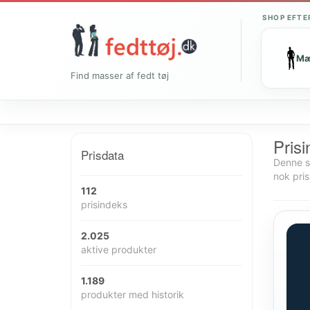
SHOP EFTE
M
Find masser af fedt tøj
Prisi
Prisdata
Denne si
nok pris
112
prisindeks
2.025
aktive produkter
1.189
produkter med historik