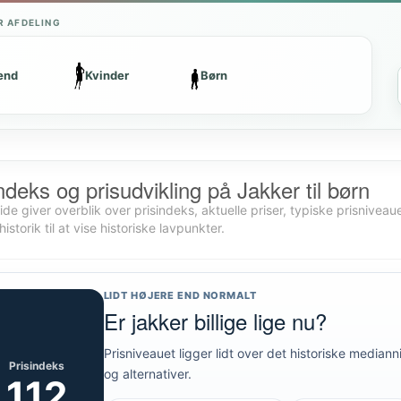
R AFDELING
ænd
Kvinder
Børn
ndeks og prisudvikling på Jakker til børn
de giver overblik over prisindeks, aktuelle priser, typiske prisniveaue
historik til at vise historiske lavpunkter.
LIDT HØJERE END NORMALT
Er jakker billige lige nu?
Prisniveauet ligger lidt over det historiske median
Prisindeks
og alternativer.
112