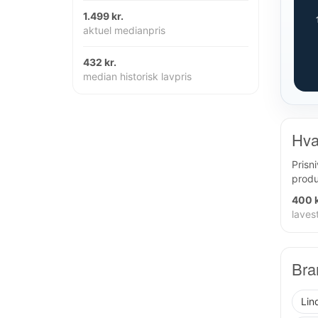
1.499 kr.
aktuel medianpris
432 kr.
median historisk lavpris
Hva
Prisn
produ
400 k
lavest
Bra
Lin