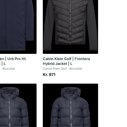
en | Urb Pro Ht
Calvin Klein Golf | Frontera
 | L
Hybrid Jacket | L
n
Booztlet
Calvin Klein Golf
Booztlet
Kr. 971