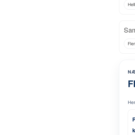
Hel
Sam
Fle
NÆ
F
Her
k