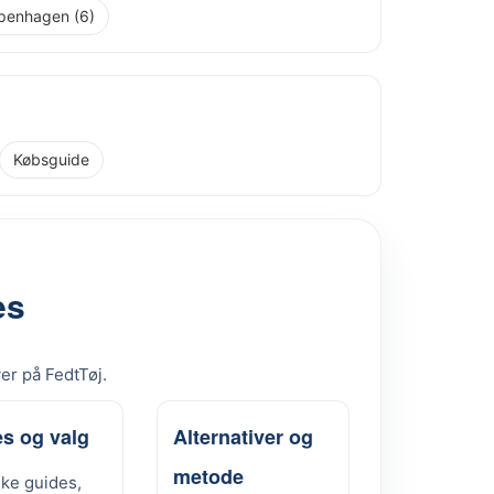
penhagen (6)
Købsguide
es
ver på FedtTøj.
s og valg
Alternativer og
metode
ske guides,