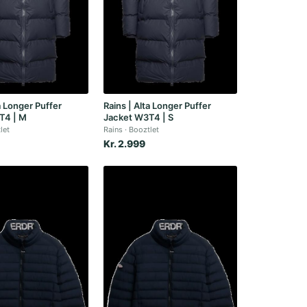
a Longer Puffer
Rains | Alta Longer Puffer
T4 | M
Jacket W3T4 | S
let
Rains
Booztlet
Kr. 2.999