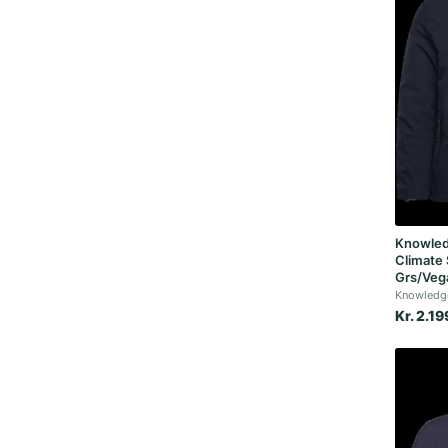
Knowled
Climate 
Grs/Veg
Knowledge
Kr. 2.19