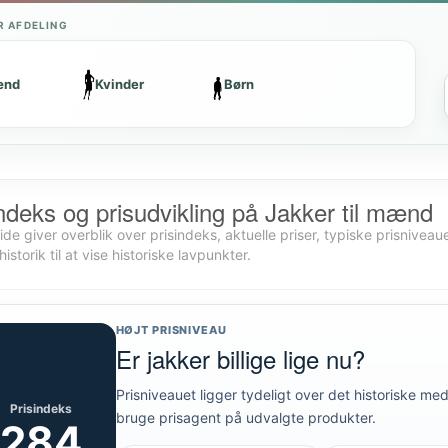
R AFDELING
ænd
Kvinder
Børn
ndeks og prisudvikling på Jakker til mænd
de giver overblik over prisindeks, aktuelle priser, typiske prisniveaue
historik til at vise historiske lavpunkter.
HØJT PRISNIVEAU
Er jakker billige lige nu?
Prisniveauet ligger tydeligt over det historiske m
Prisindeks
bruge prisagent på udvalgte produkter.
284