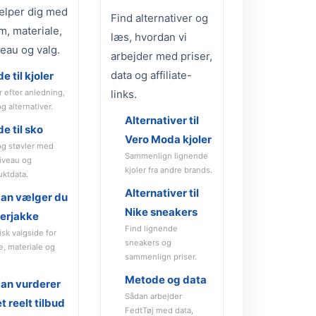
ælper dig med
Find alternativer og
m, materiale,
læs, hvordan vi
veau og valg.
arbejder med priser,
data og affiliate-
e til kjoler
r efter anledning,
links.
og alternativer.
Alternativer til
e til sko
Vero Moda kjoler
og støvler med
Sammenlign lignende
niveau og
kjoler fra andre brands.
uktdata.
Alternativer til
an vælger du
Nike sneakers
terjakke
Find lignende
isk valgside for
sneakers og
e, materiale og
sammenlign priser.
Metode og data
an vurderer
Sådan arbejder
t reelt tilbud
FedtTøj med data,