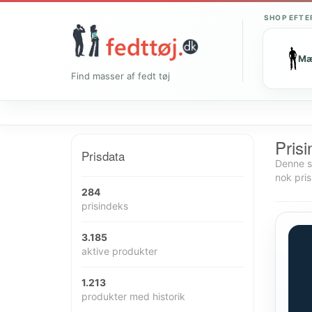
SHOP EFTE
M
Find masser af fedt tøj
Prisi
Prisdata
Denne si
nok pris
284
prisindeks
3.185
aktive produkter
1.213
produkter med historik