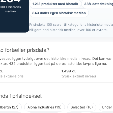
1.213 produkter med historik
38% datadæknin
100 = historisk
median
843 under egen historisk median
Prisindeks 100 svarer til kategoriens historiske medi
billigere end historisk median; over 100 er dyrere.
d fortæller prisdata?
iveauet ligger tydeligt over det historiske medianniveau. Det kan væ
kter. 432 produkter ligger tæt på deres historiske lavpris lige nu.
r.
1.499 kr.
e aktuelle pris
typisk aktuelt niveau
nds i prisindekset
dbergh (27)
Alpha Industries (19)
Selected (16)
Under 