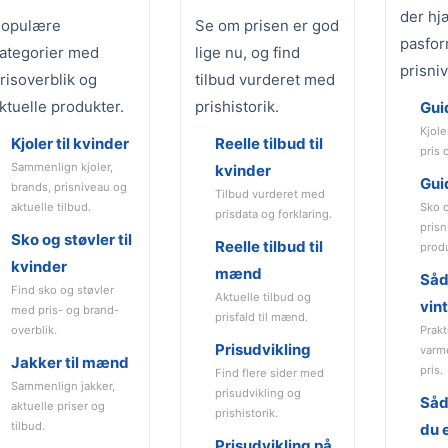
der hj
opulære
Se om prisen er god
pasfor
ategorier med
lige nu, og find
prisni
risoverblik og
tilbud vurderet med
ktuelle produkter.
prishistorik.
Guid
Kjole
Kjoler til kvinder
Reelle tilbud til
pris 
Sammenlign kjoler,
kvinder
Guid
brands, prisniveau og
Tilbud vurderet med
aktuelle tilbud.
Sko 
prisdata og forklaring.
pris
Sko og støvler til
Reelle tilbud til
prod
kvinder
mænd
Såd
Find sko og støvler
Aktuelle tilbud og
vin
med pris- og brand-
prisfald til mænd.
overblik.
Prakt
Prisudvikling
varm
Jakker til mænd
pris.
Find flere sider med
Sammenlign jakker,
prisudvikling og
Såd
aktuelle priser og
prishistorik.
tilbud.
du e
Prisudvikling på