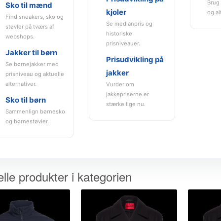
Brug 
Sko til mænd
kjoler
og al
Find sneakers, sko og
Se medianpris og
støvler på tværs af
historiske
webshops.
prisniveauer.
Jakker til børn
Prisudvikling på
Se børnejakker med
jakker
prisniveau og aktuelle
alternativer.
Vurder om
jakkepriserne er
Sko til børn
stærke lige nu.
Sammenlign børnesko
og børnestøvler.
lle produkter i kategorien