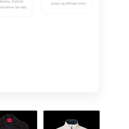
førpris, historik
priser og affiliate-links.
ternativer før køb.