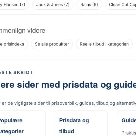
ly Hansen (7)
Jack & Jones (7)
Rains (6)
Clean Cut Co
menlign videre
re prisindeks
Se alle produkter
Reelle tilbud i kategorien
STE SKRIDT
lere sider med prisdata og guid
 er de vigtigste sider til prisoverblik, guides, tilbud og alternati
Populære
Prisdata og
Guide
ategorier
tilbud
Prakti