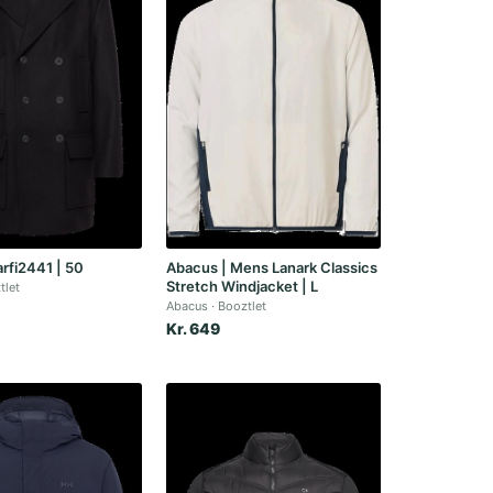
rfi2441 | 50
Abacus | Mens Lanark Classics
Stretch Windjacket | L
tlet
Abacus
Booztlet
Kr. 649