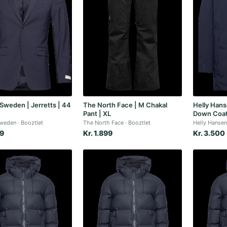
 Sweden | Jerretts | 44
The North Face | M Chakal
Helly Hans
Pant | XL
Down Coat
Sweden
Booztlet
The North Face
Booztlet
Helly Hanse
99
Kr. 1.899
Kr. 3.500