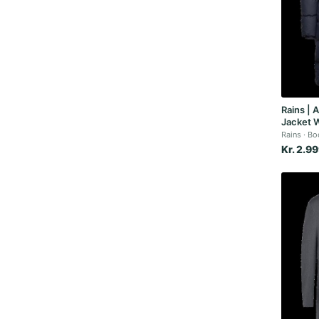
Rains | 
Jacket 
Rains
Boo
Kr. 2.9