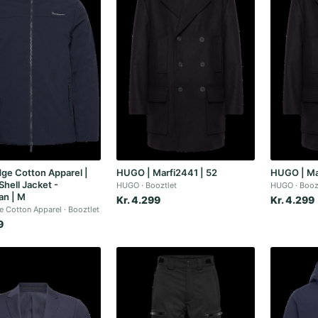
ge Cotton Apparel |
HUGO | Marfi2441 | 52
HUGO | Ma
Shell Jacket -
HUGO
Booztlet
HUGO
Booz
an | M
Kr. 4.299
Kr. 4.299
 Cotton Apparel
Booztlet
9