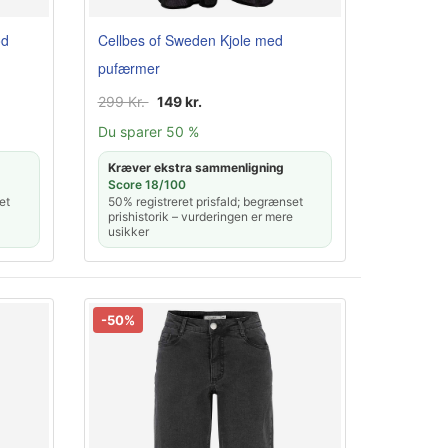
ød
Cellbes of Sweden Kjole med
pufærmer
299 Kr.
149 kr.
Du sparer 50 %
Kræver ekstra sammenligning
Score 18/100
et
50% registreret prisfald; begrænset
prishistorik – vurderingen er mere
usikker
-50%