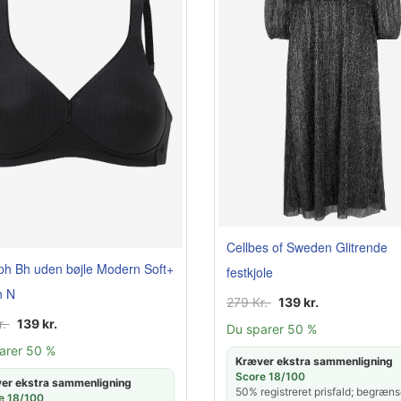
Cellbes of Sweden Glitrende
ph Bh uden bøjle Modern Soft+
festkjole
n N
279 Kr.
139 kr.
r.
139 kr.
Du sparer 50 %
arer 50 %
Kræver ekstra sammenligning
Score 18/100
er ekstra sammenligning
50% registreret prisfald; begræns
e 18/100