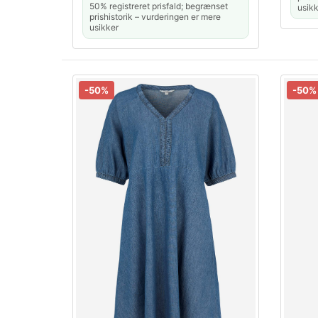
50% registreret prisfald; begrænset
usikk
prishistorik – vurderingen er mere
usikker
-50%
-50%