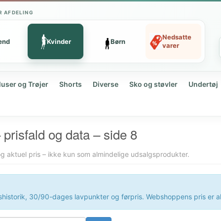
R AFDELING
Nedsatte
ænd
Kvinder
Børn
varer
luser og Trøjer
Shorts
Diverse
Sko og støvler
Undertøj
– prisfald og data – side 8
og aktuel pris – ikke kun som almindelige udsalgsprodukter.
ishistorik, 30/90-dages lavpunkter og førpris. Webshoppens pris er 