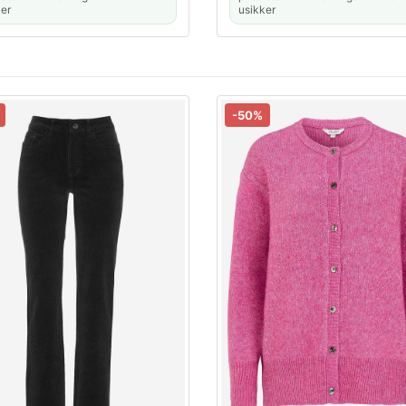
er
usikker
-50%