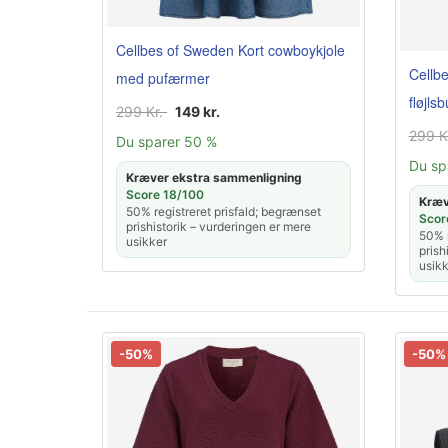
Cellbes of Sweden Kort cowboykjole
Cellb
med pufærmer
fløjls
299 Kr.
149 kr.
299 K
Du sparer 50 %
Du sp
Kræver ekstra sammenligning
Score 18/100
Kræv
50% registreret prisfald; begrænset
Scor
prishistorik – vurderingen er mere
50% r
usikker
prish
usikk
-50%
-50%