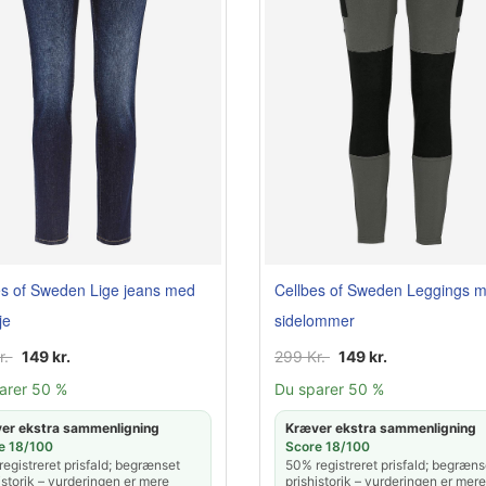
es of Sweden Lige jeans med
Cellbes of Sweden Leggings 
je
sidelommer
r.
149 kr.
299 Kr.
149 kr.
arer 50 %
Du sparer 50 %
er ekstra sammenligning
Kræver ekstra sammenligning
e 18/100
Score 18/100
egistreret prisfald; begrænset
50% registreret prisfald; begræns
istorik – vurderingen er mere
prishistorik – vurderingen er mere