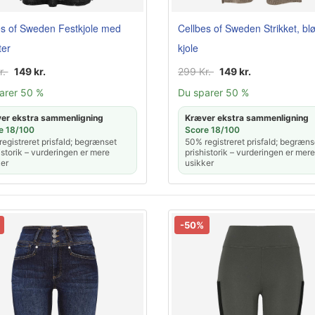
es of Sweden Festkjole med
Cellbes of Sweden Strikket, bl
ter
kjole
r.
149 kr.
299 Kr.
149 kr.
arer 50 %
Du sparer 50 %
er ekstra sammenligning
Kræver ekstra sammenligning
e 18/100
Score 18/100
egistreret prisfald; begrænset
50% registreret prisfald; begræns
istorik – vurderingen er mere
prishistorik – vurderingen er mere
er
usikker
-50%