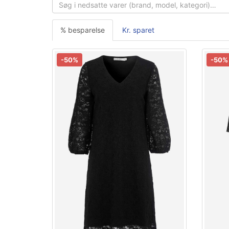
% besparelse
Kr. sparet
-50%
-50%