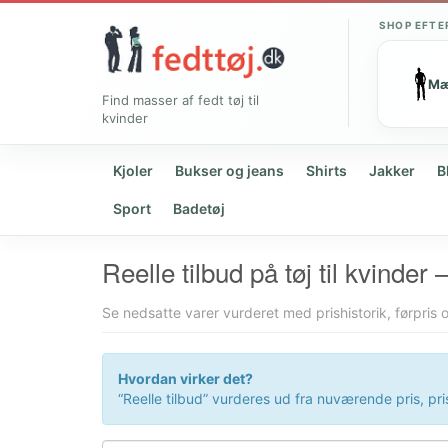
SHOP EFTE
M
Find masser af fedt tøj til
kvinder
Kjoler
Bukser og jeans
Shirts
Jakker
B
Sport
Badetøj
Reelle tilbud på tøj til kvinder 
Se nedsatte varer vurderet med prishistorik, førpris 
Hvordan virker det?
“Reelle tilbud” vurderes ud fra nuværende pris, pr