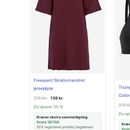
Freequent Strukturmønstret
Trium
jerseykjole
Cotto
279 Kr.
139 kr.
279 K
Du sparer 50 %
Du sp
Kræver ekstra sammenligning
Score 18/100
Kræv
50% registreret prisfald; begrænset
Scor