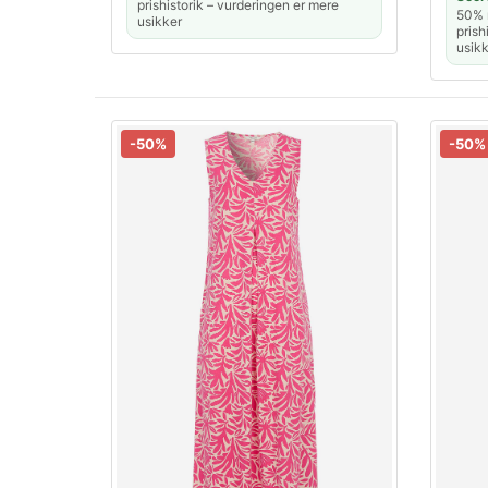
prishistorik – vurderingen er mere
50% r
usikker
prish
usikk
-50%
-50%