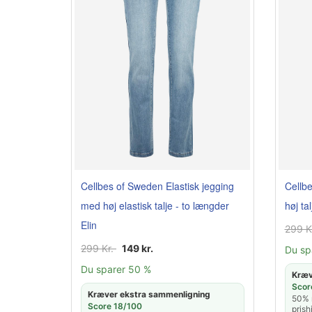
Cellb
Cellbes of Sweden Elastisk jegging
høj tal
med høj elastisk talje - to længder
Elin
299 K
299 Kr.
149 kr.
Du sp
Du sparer 50 %
Kræv
Scor
Kræver ekstra sammenligning
50% r
Score 18/100
prish