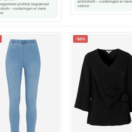
prishistorik – vurderingen er mere
egistreret prisfald; begrænset
usikker
istorik – vurderingen er mere
er
-50%