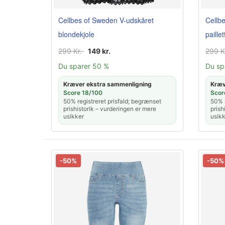
Cellbes of Sweden V-udskåret
Cellb
blondekjole
paillet
299 Kr.
149 kr.
299 K
Du sparer 50 %
Du sp
Kræver ekstra sammenligning
Kræv
Score 18/100
Scor
50% registreret prisfald; begrænset
50% r
prishistorik – vurderingen er mere
prish
usikker
usikk
-50%
-50%