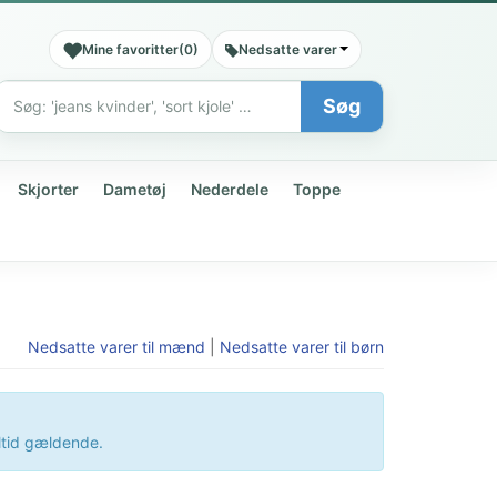
Mine favoritter
(
0
)
Nedsatte varer
Søg
Søg
Skjorter
Dametøj
Nederdele
Toppe
Nedsatte varer til mænd
|
Nedsatte varer til børn
altid gældende.