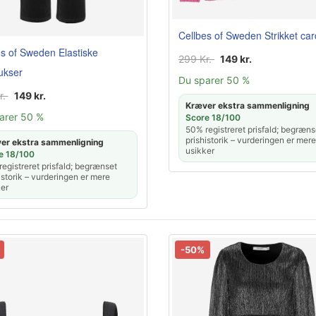
Cellbes of Sweden Strikket ca
es of Sweden Elastiske
299 Kr.
149 kr.
bukser
Du sparer 50 %
r.
149 kr.
Kræver ekstra sammenligning
arer 50 %
Score 18/100
50% registreret prisfald; begræns
prishistorik – vurderingen er mere
er ekstra sammenligning
usikker
e 18/100
egistreret prisfald; begrænset
istorik – vurderingen er mere
er
-50%