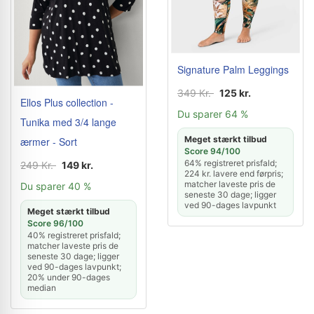
Signature Palm Leggings
349 Kr.
125 kr.
Ellos Plus collection -
Du sparer 64 %
Tunika med 3/4 lange
Meget stærkt tilbud
ærmer - Sort
Score 94/100
64% registreret prisfald;
249 Kr.
149 kr.
224 kr. lavere end førpris;
matcher laveste pris de
Du sparer 40 %
seneste 30 dage; ligger
ved 90-dages lavpunkt
Meget stærkt tilbud
Score 96/100
40% registreret prisfald;
matcher laveste pris de
seneste 30 dage; ligger
ved 90-dages lavpunkt;
20% under 90-dages
median