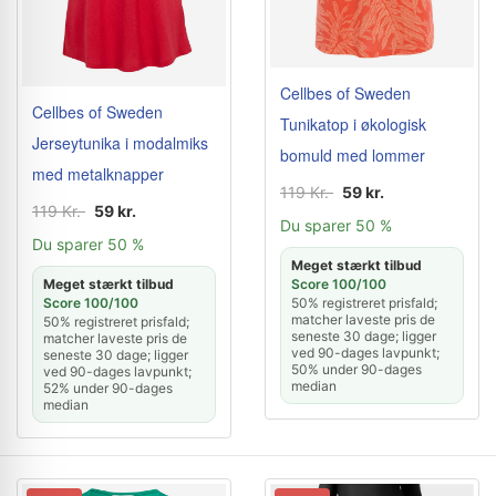
Cellbes of Sweden
Cellbes of Sweden
Tunikatop i økologisk
Jerseytunika i modalmiks
bomuld med lommer
med metalknapper
119 Kr.
59 kr.
119 Kr.
59 kr.
Du sparer 50 %
Du sparer 50 %
Meget stærkt tilbud
Score 100/100
Meget stærkt tilbud
50% registreret prisfald;
Score 100/100
matcher laveste pris de
50% registreret prisfald;
seneste 30 dage; ligger
matcher laveste pris de
ved 90-dages lavpunkt;
seneste 30 dage; ligger
50% under 90-dages
ved 90-dages lavpunkt;
median
52% under 90-dages
median