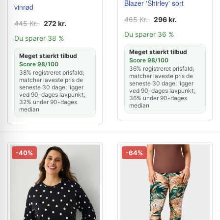
Blazer 'Shirley' sort
vinrød
465 Kr.
296 kr.
445 Kr.
272 kr.
Du sparer 36 %
Du sparer 38 %
Meget stærkt tilbud
Meget stærkt tilbud
Score 98/100
Score 98/100
36% registreret prisfald;
38% registreret prisfald;
matcher laveste pris de
matcher laveste pris de
seneste 30 dage; ligger
seneste 30 dage; ligger
ved 90-dages lavpunkt;
ved 90-dages lavpunkt;
36% under 90-dages
32% under 90-dages
median
median
-40%
-64%