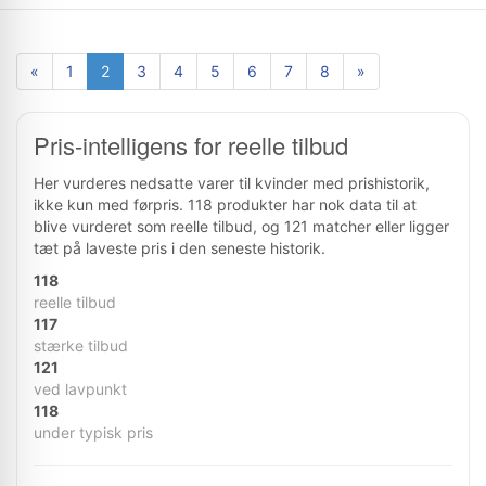
«
1
2
3
4
5
6
7
8
»
Pris-intelligens for reelle tilbud
Her vurderes nedsatte varer til kvinder med prishistorik,
ikke kun med førpris. 118 produkter har nok data til at
blive vurderet som reelle tilbud, og 121 matcher eller ligger
tæt på laveste pris i den seneste historik.
118
reelle tilbud
117
stærke tilbud
121
ved lavpunkt
118
under typisk pris