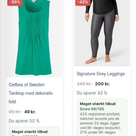
-50%
-42%
Signature Grey Leggings
349 Kr.
200 kr.
Cellbes of Sweden
Tanktop med dekorativ
Du sparer 42 %
fold
Meget stærkt tilbud
Score 99/100
99 Kr.
49 kr.
42% registreret prisfald;
matcher laveste pris de
Du sparer 50 %
seneste 30 dage; ligger
ved 90-dages lavpunkt;
Meget stærkt tilbud
27% under 90-dages