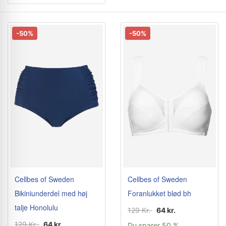
-50%
-50%
Cellbes of Sweden
Cellbes of Sweden
Bikiniunderdel med høj
Foranlukket blød bh
talje Honolulu
129 Kr.
64 kr.
129 Kr.
64 kr.
Du sparer 50 %