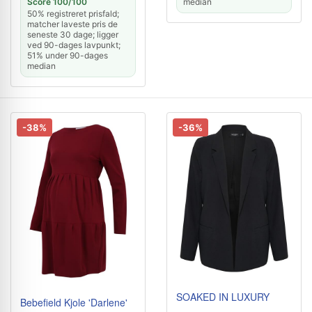
Score 100/100
median
50% registreret prisfald;
matcher laveste pris de
seneste 30 dage; ligger
ved 90-dages lavpunkt;
51% under 90-dages
median
-38%
-36%
SOAKED IN LUXURY
Bebefield Kjole 'Darlene'