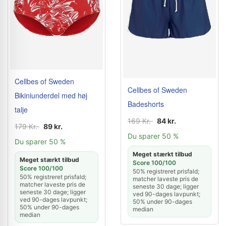
Cellbes of Sweden
Cellbes of Sweden
Bikiniunderdel med høj
Badeshorts
talje
169 Kr.
84 kr.
179 Kr.
89 kr.
Du sparer 50 %
Du sparer 50 %
Meget stærkt tilbud
Meget stærkt tilbud
Score 100/100
Score 100/100
50% registreret prisfald;
50% registreret prisfald;
matcher laveste pris de
matcher laveste pris de
seneste 30 dage; ligger
seneste 30 dage; ligger
ved 90-dages lavpunkt;
ved 90-dages lavpunkt;
50% under 90-dages
50% under 90-dages
median
median