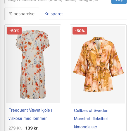
% besparelse
Kr. sparet
-50%
-50%
Freequent Vævet kjole i
Cellbes of Sweden
viskose med lommer
Mønstret, fleksibel
kimonojakke
279 Kr.
139 kr.