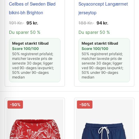
Cellbes of Sweden Blød
Soyaconcept Langærmet
bikini-bh Brighton
jerseytop
191 Kr.
95 kr.
188 Kr.
94 kr.
Du sparer 50 %
Du sparer 50 %
Meget stærkt tilbud
Meget stærkt tilbud
Score 100/100
Score 100/100
50% registreret prisfald;
50% registreret prisfald;
matcher laveste pris de
matcher laveste pris de
seneste 30 dage; ligger
seneste 30 dage; ligger
ved 90-dages lavpunkt;
ved 90-dages lavpunkt;
50% under 90-dages
50% under 90-dages
median
median
-50%
-50%