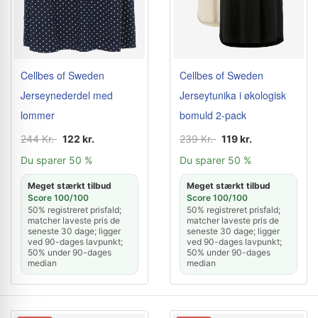
Cellbes of Sweden
Cellbes of Sweden
Jerseynederdel med
Jerseytunika i økologisk
lommer
bomuld 2-pack
244 Kr.
122 kr.
239 Kr.
119 kr.
Du sparer 50 %
Du sparer 50 %
Meget stærkt tilbud
Meget stærkt tilbud
Score 100/100
Score 100/100
50% registreret prisfald;
50% registreret prisfald;
matcher laveste pris de
matcher laveste pris de
seneste 30 dage; ligger
seneste 30 dage; ligger
ved 90-dages lavpunkt;
ved 90-dages lavpunkt;
50% under 90-dages
50% under 90-dages
median
median