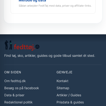
Metode og data
Sådan arbejder FedtTøj med data, priser og affiliate-links.
Find tøj, sko, artikler, guides og gode tilbud samlet ét sted.
OM SIDEN
GENVEJE
Om fedttoj.dk
Kontakt
Besøg os på facebook
Sitemap
Data & priser
Artikler
/
Guides
Redaktionel politik
Prisdata & guides