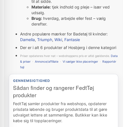
til at sidde.
Materiale:
tjek indhold og pleje – især ved
udsalg.
Brug:
hverdag, arbejde eller fest – vælg
derefter.
Andre populære mærker for Badetøj til kvinder:
Damella
,
Triumph
,
Wiki
,
Fantasie
Der er i alt 6 produkter af Hosbjerg i denne kategori
Priser opdateres hver nat – webshoppens pris er altid gældende.
Data
& priser
·
Annonce/affiliate
·
Vi sælger ikke placeringer
·
Rapportér
fejl
GENNEMSIGTIGHED
Sådan finder og rangerer FedtTøj
produkter
FedtTøj samler produkter fra webshops, opdaterer
prisdata løbende og bruger produktdata til at gøre
udvalget lettere at sammenligne. Butikker kan ikke
købe sig til topplaceringer.