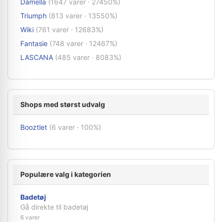
Damella
(1647 varer · 27450%)
Triumph
(813 varer · 13550%)
Wiki
(761 varer · 12683%)
Fantasie
(748 varer · 12467%)
LASCANA
(485 varer · 8083%)
Shops med størst udvalg
Booztlet
(6 varer · 100%)
Populære valg i kategorien
Badetøj
Gå direkte til badetøj
6 varer