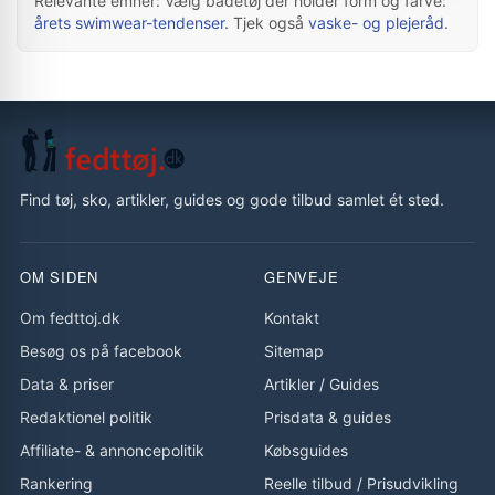
Relevante emner: Vælg badetøj der holder form og farve:
årets swimwear-tendenser
. Tjek også
vaske- og plejeråd
.
Find tøj, sko, artikler, guides og gode tilbud samlet ét sted.
OM SIDEN
GENVEJE
Om fedttoj.dk
Kontakt
Besøg os på facebook
Sitemap
Data & priser
Artikler
/
Guides
Redaktionel politik
Prisdata & guides
Affiliate- & annoncepolitik
Købsguides
Rankering
Reelle tilbud
/
Prisudvikling