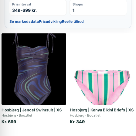
Prisinterval
Shops
349-699 kr.
1
Se markedsdata
Prisudvikling
Reelle tilbud
Hosbjerg | Jencel Swimsuit | XS
Hosbjerg | Kenya Bikini Briefs | XS
Hosbjerg
Booztlet
Hosbjerg
Booztlet
Kr. 699
Kr. 349