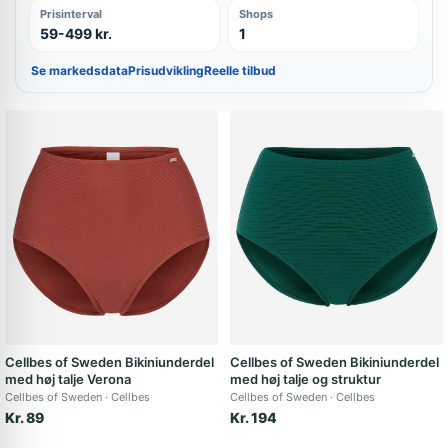
Prisinterval
Shops
59-499 kr.
1
Se markedsdata
Prisudvikling
Reelle tilbud
Cellbes of Sweden Bikiniunderdel
Cellbes of Sweden Bikiniunderdel
med høj talje Verona
med høj talje og struktur
Cellbes of Sweden
Cellbes
Cellbes of Sweden
Cellbes
Kr. 89
Kr. 194