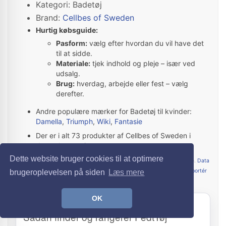
Kategori: Badetøj
Brand:
Cellbes of Sweden
Hurtig købsguide:
Pasform:
vælg efter hvordan du vil have det
til at sidde.
Materiale:
tjek indhold og pleje – især ved
udsalg.
Brug:
hverdag, arbejde eller fest – vælg
derefter.
Andre populære mærker for Badetøj til kvinder:
Damella
,
Triumph
,
Wiki
,
Fantasie
Der er i alt 73 produkter af Cellbes of Sweden i
denne kategori
Dette website bruger cookies til at optimere
Priser opdateres hver nat – webshoppens pris er altid gældende.
Data
& priser
·
Annonce/affiliate
·
Vi sælger ikke placeringer
·
Rapportér
brugeroplevelsen på siden
Læs mere
fejl
OK
GENNEMSIGTIGHED
Sådan finder og rangerer FedtTøj