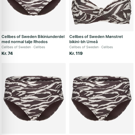
Cellbes of Sweden Bikiniunderdel
Cellbes of Sweden Mønstret
med normal talje Rhodos
bikini-bh Umeå
Cellbes of Sweden
Cellbes
Cellbes of Sweden
Cellbes
Kr. 74
Kr. 119