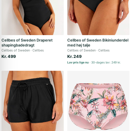
Cellbes of Sweden Draperet
Cellbes of Sweden Bikiniunderdel
shapingbadedragt
med høj talje
Cellbes of Sweden
Cellbes
Cellbes of Sweden
Cellbes
Kr. 499
Kr. 249
Lav pris lige nu
30-dages lav: 249 kr.