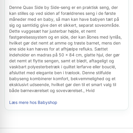
Denne Quax Side by Side-seng er en praktisk seng, der
kan stilles op ved siden af forældrenes seng i de første
måneder med en baby, så man kan have babyen tæt på
sig og samtidig give den et sikkert, separat soveområde.
Dette vuggesæt har justerbar højde, et nemt
fastgørelsessystem og en side, der kan åbnes med lynlås,
hvilket gør det nemt at amme og trøste barnet, mens den
ene side kan hæves for at afhjælpe refluks. Sættet
indeholder en madras på 50 x 84 cm, glatte hjul, der gør
det nemt at flytte sengen, samt et blødt, aftageligt og
vaskbart polyesterbetræk i quiltet lerfarve eller bouclé,
afsluttet med elegante ben i trælook. Denne stilfulde
babyseng kombinerer komfort, bekvemmelighed og et
eksklusivt udseende, hvilket gør den til et smart valg til
både børneværelset og soveværelset., Hvid
Læs mere hos Babyshop