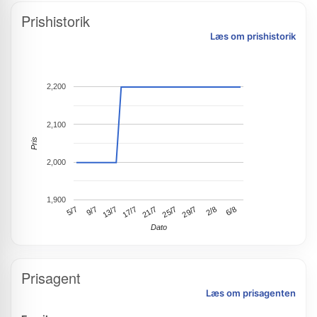
Prishistorik
Læs om prishistorik
2,200
2,100
Pris
2,000
1,900
5/7
13/7
21/7
29/7
6/8
9/7
17/7
25/7
2/8
Dato
Prisagent
Læs om prisagenten