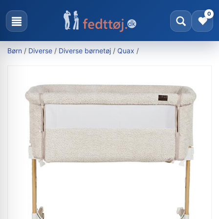
0
Børn
/
Diverse
/
Diverse børnetøj
/
Quax
/