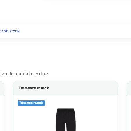
prishistorik
er, før du klikker videre.
Tætteste match
Tætteste match