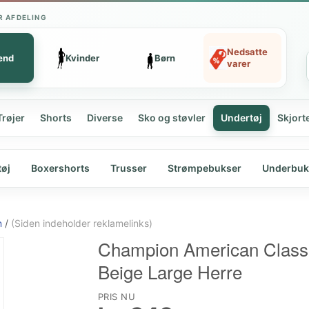
R AFDELING
Nedsatte
ænd
Kvinder
Børn
varer
Trøjer
Shorts
Diverse
Sko og støvler
Undertøj
Skjort
tøj
Boxershorts
Trusser
Strømpebukser
Underbuk
n
/
(Siden indeholder reklamelinks)
Champion American Classi
Beige Large Herre
PRIS NU