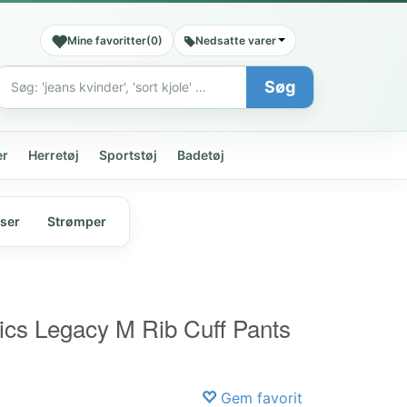
Mine favoritter
(
0
)
Nedsatte varer
Søg
Søg
er
Herretøj
Sportstøj
Badetøj
ser
Strømper
cs Legacy M Rib Cuff Pants
Gem favorit