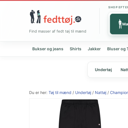
SHOP EFTE
M
Find masser af fedt tøj til mænd
Bukser og jeans
Shirts
Jakker
Bluser og 
Undertøj
Nat
Du er her:
Tøj til mænd
/
Undertøj
/
Nattøj
/
Champio