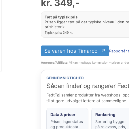
kr.
349
,-
Tæt på typisk pris
Prisen ligger tæt på det typiske niveau i den r
prishistorik.
Typisk pris: 349 kr.
Se varen hos Timarco
Rapportér f
Annonce/Affiliate:
Vi kan modtage kommission – prisen er de
GENNEMSIGTIGHED
Sådan finder og rangerer Fedt
FedtTøj samler produkter fra webshops, op
til at gøre udvalget lettere at sammenligne. 
Data & priser
Rankering
Priser, lagerstatus
Sortering bygger
og produktdata
på relevans, pris,