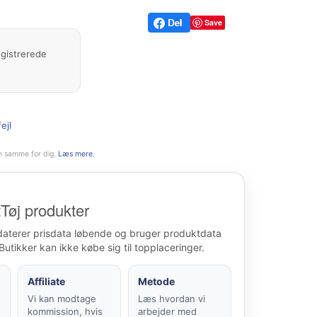
Save
egistrerede
ejl
n samme for dig.
Læs mere
.
Tøj produkter
daterer prisdata løbende og bruger produktdata
Butikker kan ikke købe sig til topplaceringer.
Affiliate
Metode
Vi kan modtage
Læs hvordan vi
kommission, hvis
arbejder med