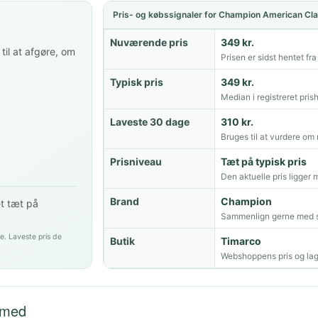
Pris- og købssignaler for Champion American Cla
Nuværende pris
349 kr.
til at afgøre, om
Prisen er sidst hentet fr
Typisk pris
349 kr.
Median i registreret prish
Laveste 30 dage
310 kr.
Bruges til at vurdere om 
Prisniveau
Tæt på typisk pris
Den aktuelle pris ligger
Brand
Champion
et tæt på
Sammenlign gerne med s
e. Laveste pris de
Butik
Timarco
Webshoppens pris og lag
 med