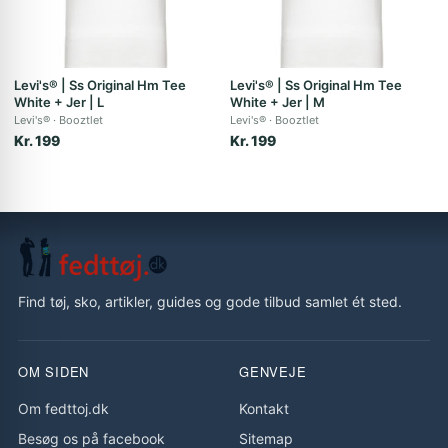
Levi's® | Ss Original Hm Tee
Levi's® | Ss Original Hm Tee
White + Jer | L
White + Jer | M
Levi's®
Booztlet
Levi's®
Booztlet
Kr. 199
Kr. 199
Find tøj, sko, artikler, guides og gode tilbud samlet ét sted.
OM SIDEN
GENVEJE
Om fedttoj.dk
Kontakt
Besøg os på facebook
Sitemap