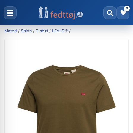
0
Mænd
/
Shirts
/
T-shirt
/
LEVI'S ®
/