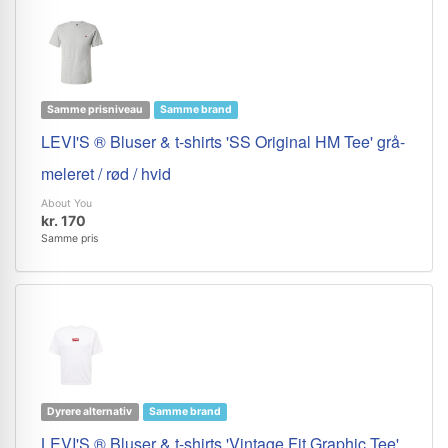
Samme prisniveau
Samme brand
LEVI'S ® Bluser & t-shirts 'SS Original HM Tee' grå-
meleret / rød / hvid
About You
kr. 170
Samme pris
Dyrere alternativ
Samme brand
LEVI'S ® Bluser & t-shirts 'Vintage Fit Graphic Tee'