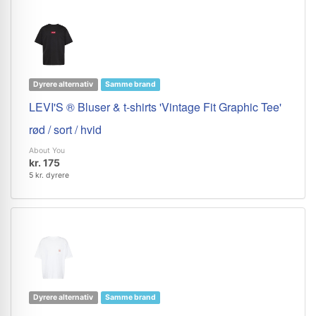
Dyrere alternativ
Samme brand
LEVI'S ® Bluser & t-shirts 'Vintage Fit Graphic Tee'
rød / sort / hvid
About You
kr. 175
5 kr. dyrere
Dyrere alternativ
Samme brand