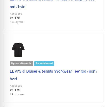
rød / hvid
About You
kr. 175
5 kr. dyrere
Dyrere alternativ
Samme brand
LEVI'S ® Bluser & t-shirts 'Workwear Tee' rød / sort /
hvid
About You
kr. 179
9 kr. dyrere