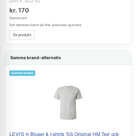
LEVI'S ®
·
About You
kr. 170
Samme pris
Det tætteste match på titel, prisniveau og brand.
Se produkt
Samme brand-alternativ
Samme brand
LEVI'S ® Bluser & t-shirts 'SS Original HM Tee' grå-