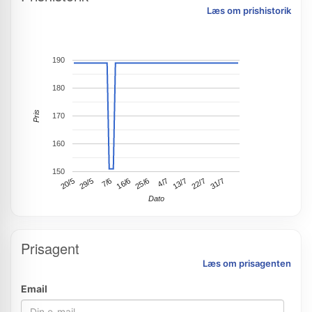
Læs om prishistorik
190
180
Pris
170
160
150
16/6
31/7
7/6
22/7
29/5
13/7
20/5
4/7
25/6
Dato
Prisagent
Læs om prisagenten
Email