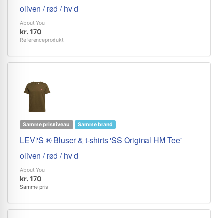
oliven / rød / hvid
About You
kr. 170
Referenceprodukt
Samme prisniveau
Samme brand
LEVI'S ® Bluser & t-shirts 'SS Original HM Tee'
oliven / rød / hvid
About You
kr. 170
Samme pris