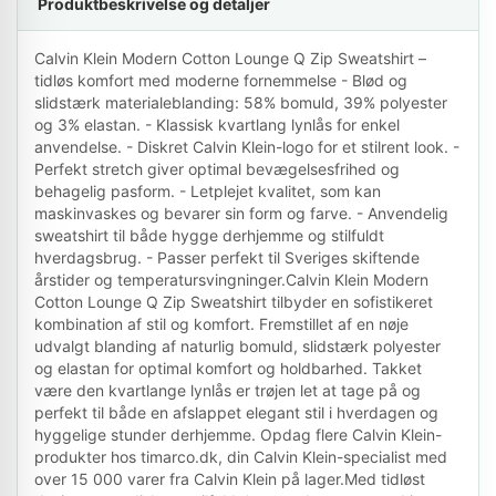
Produktbeskrivelse og detaljer
Calvin Klein Modern Cotton Lounge Q Zip Sweatshirt –
tidløs komfort med moderne fornemmelse - Blød og
slidstærk materialeblanding: 58% bomuld, 39% polyester
og 3% elastan. - Klassisk kvartlang lynlås for enkel
anvendelse. - Diskret Calvin Klein-logo for et stilrent look. -
Perfekt stretch giver optimal bevægelsesfrihed og
behagelig pasform. - Letplejet kvalitet, som kan
maskinvaskes og bevarer sin form og farve. - Anvendelig
sweatshirt til både hygge derhjemme og stilfuldt
hverdagsbrug. - Passer perfekt til Sveriges skiftende
årstider og temperatursvingninger.Calvin Klein Modern
Cotton Lounge Q Zip Sweatshirt tilbyder en sofistikeret
kombination af stil og komfort. Fremstillet af en nøje
udvalgt blanding af naturlig bomuld, slidstærk polyester
og elastan for optimal komfort og holdbarhed. Takket
være den kvartlange lynlås er trøjen let at tage på og
perfekt til både en afslappet elegant stil i hverdagen og
hyggelige stunder derhjemme. Opdag flere Calvin Klein-
produkter hos timarco.dk, din Calvin Klein-specialist med
over 15 000 varer fra Calvin Klein på lager.Med tidløst