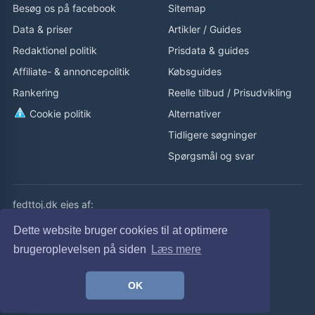
Besøg os på facebook
Sitemap
Data & priser
Artikler
/
Guides
Redaktionel politik
Prisdata & guides
Affiliate- & annoncepolitik
Købsguides
Rankering
Reelle tilbud
/
Prisudvikling
Cookie politik
Alternativer
Tidligere søgninger
Spørgsmål og svar
fedttoj.dk ejes af:
eLaursen ApS
Dette website bruger cookies til at optimere
Cvr: 32308929
brugeroplevelsen på siden
Læs mere
fedttoj.dk drevet siden 2011
OK
© fedttoj.dk 2026