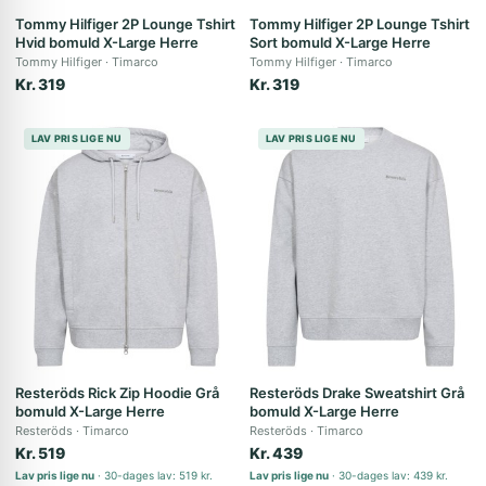
Tommy Hilfiger 2P Lounge Tshirt
Tommy Hilfiger 2P Lounge Tshirt
Hvid bomuld X-Large Herre
Sort bomuld X-Large Herre
Tommy Hilfiger
Timarco
Tommy Hilfiger
Timarco
Kr. 319
Kr. 319
LAV PRIS LIGE NU
LAV PRIS LIGE NU
Resteröds Rick Zip Hoodie Grå
Resteröds Drake Sweatshirt Grå
bomuld X-Large Herre
bomuld X-Large Herre
Resteröds
Timarco
Resteröds
Timarco
Kr. 519
Kr. 439
Lav pris lige nu
30-dages lav: 519 kr.
Lav pris lige nu
30-dages lav: 439 kr.