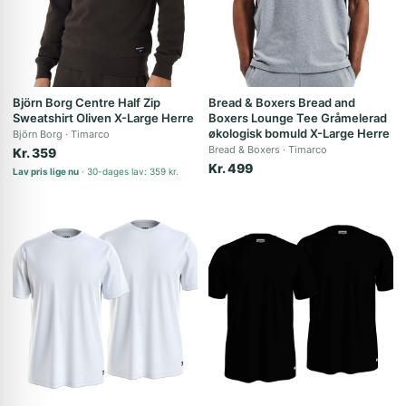
Björn Borg Centre Half Zip
Bread & Boxers Bread and
Sweatshirt Oliven X-Large Herre
Boxers Lounge Tee Gråmelerad
økologisk bomuld X-Large Herre
Björn Borg
Timarco
Bread & Boxers
Timarco
Kr. 359
Kr. 499
Lav pris lige nu
30-dages lav: 359 kr.