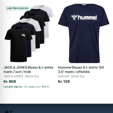
LAV PRIS LIGE NU
JACK & JONES Bluser & t-shirts
Hummel Bluser & t-shirts 'G0
marin / sort / hvid
2.0' marin / offwhite
JACK & JONES
About You
Hummel
About You
Kr. 908
Kr. 129
Lav pris lige nu
30-dages lav: 908 kr.