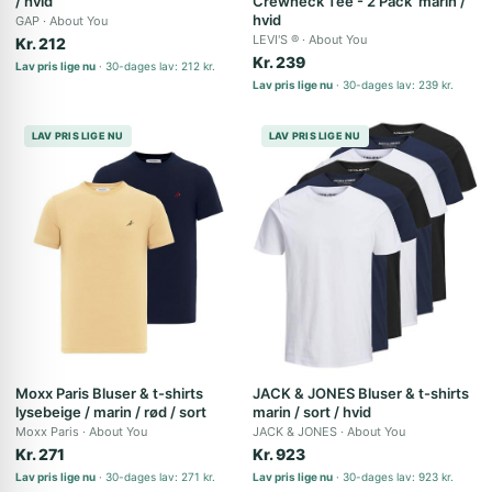
/ hvid
Crewneck Tee - 2 Pack' marin /
hvid
GAP
About You
LEVI'S ®
About You
Kr. 212
Kr. 239
Lav pris lige nu
30-dages lav: 212 kr.
Lav pris lige nu
30-dages lav: 239 kr.
LAV PRIS LIGE NU
LAV PRIS LIGE NU
Moxx Paris Bluser & t-shirts
JACK & JONES Bluser & t-shirts
lysebeige / marin / rød / sort
marin / sort / hvid
Moxx Paris
About You
JACK & JONES
About You
Kr. 271
Kr. 923
Lav pris lige nu
30-dages lav: 271 kr.
Lav pris lige nu
30-dages lav: 923 kr.