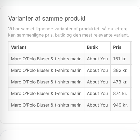
Varianter af samme produkt
Vi har samlet lignende varianter af produktet, så du lettere
kan sammenligne pris, butik og den mest relevante variant.
Variant
Butik
Pris
Ho
Marc O'Polo Bluser & t-shirts marin
About You
161 kr.
Ja
Marc O'Polo Bluser & t-shirts marin
About You
382 kr.
Nej
Marc O'Polo Bluser & t-shirts marin
About You
473 kr.
Nej
Marc O'Polo Bluser & t-shirts marin
About You
874 kr.
Nej
Marc O'Polo Bluser & t-shirts marin
About You
949 kr.
Nej