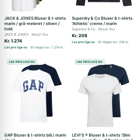
JACK & JONES Bluser & t-shirts
Superdry & Co Bluser & t-shirts
marin / grå-meleret / oliven /
'Athletic' creme / marin
hvid
Superdry & Co
About You
JACK & JONES
About You
Kr. 208
Kr. 1.274
Lav pris lige nu
30-dages lav: 208 kr.
Lav pris lige nu
30-dages lav: 1.274 kr.
LAV PRIS LIGE NU
LAV PRIS LIGE NU
GAP Bluser & t-shirts blå / marin
LEVI'S ® Bluser & t-shirts 'Slim