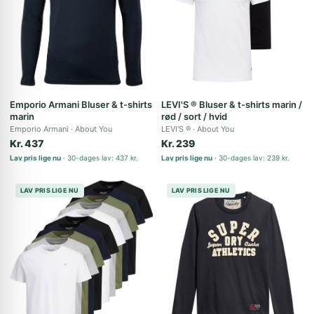
Emporio Armani Bluser & t-shirts
LEVI'S ® Bluser & t-shirts marin /
marin
rød / sort / hvid
Emporio Armani
About You
LEVI'S ®
About You
Kr. 437
Kr. 239
Lav pris lige nu
30-dages lav: 437 kr.
Lav pris lige nu
30-dages lav: 239 kr.
LAV PRIS LIGE NU
LAV PRIS LIGE NU