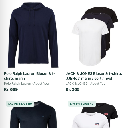
Polo Ralph Lauren Bluser & t-
JACK & JONES Bluser & t-shirts
shirts marin
'JJENoa' marin / sort / hvid
Polo Ralph Lauren
About You
JACK & JONES
About You
Kr. 669
Kr. 265
LAV PRIS LIGE NU
LAV PRIS LIGE NU