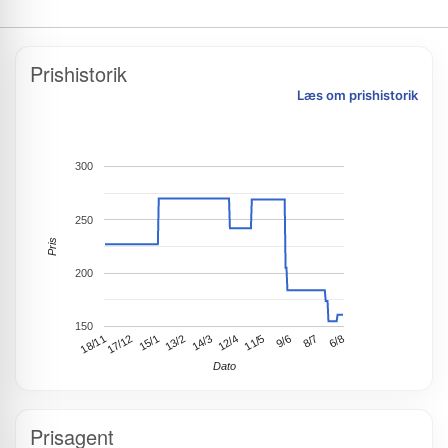
Prishistorik
Læs om prishistorik
300
250
Pris
200
150
6/8
18/11
17/12
15/1
13/2
14/3
12/4
11/5
9/6
8/7
Dato
Prisagent