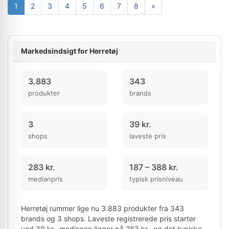
1
2
3
4
5
6
7
8
»
Markedsindsigt for Herretøj
3.883
343
produkter
brands
3
39 kr.
shops
laveste pris
283 kr.
187 – 388 kr.
medianpris
typisk prisniveau
Herretøj rummer lige nu 3.883 produkter fra 343
brands og 3 shops. Laveste registrerede pris starter
ved 39 kr., medianen ligger på 283 kr., og det typiske