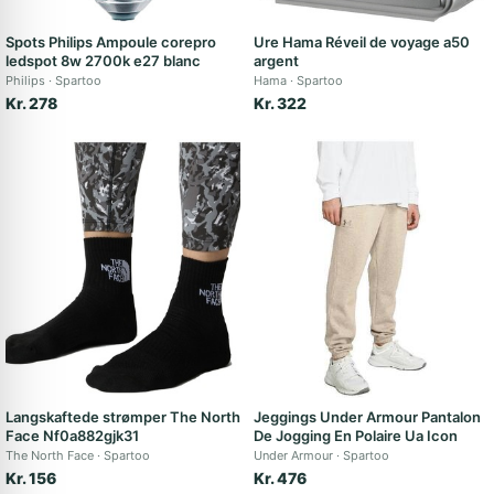
Spots Philips Ampoule corepro
Ure Hama Réveil de voyage a50
ledspot 8w 2700k e27 blanc
argent
Philips
Spartoo
Hama
Spartoo
Kr. 278
Kr. 322
Langskaftede strømper The North
Jeggings Under Armour Pantalon
Face Nf0a882gjk31
De Jogging En Polaire Ua Icon
The North Face
Spartoo
Under Armour
Spartoo
Kr. 156
Kr. 476