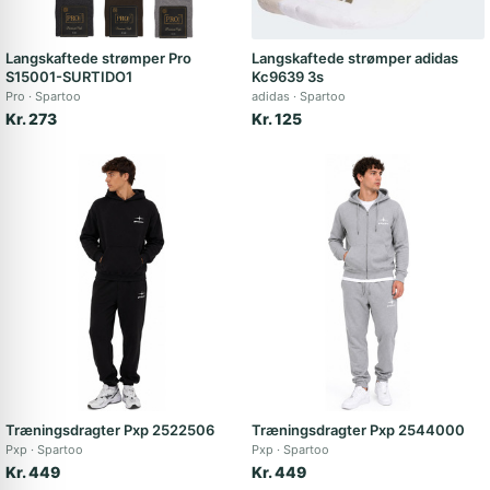
Langskaftede strømper Pro
Langskaftede strømper adidas
S15001-SURTIDO1
Kc9639 3s
Pro
Spartoo
adidas
Spartoo
Kr. 273
Kr. 125
Træningsdragter Pxp 2522506
Træningsdragter Pxp 2544000
Pxp
Spartoo
Pxp
Spartoo
Kr. 449
Kr. 449