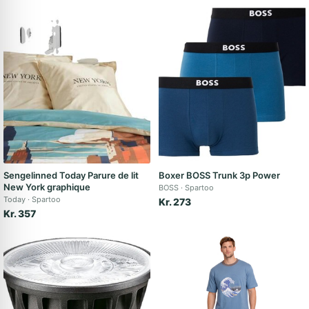
Sengelinned Today Parure de lit
Boxer BOSS Trunk 3p Power
New York graphique
BOSS
Spartoo
Today
Spartoo
Kr. 273
Kr. 357