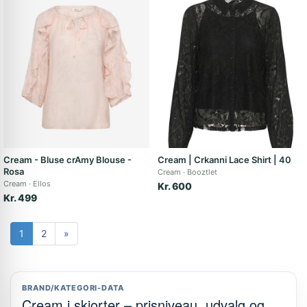
Cream - Bluse crAmy Blouse -
Cream | Crkanni Lace Shirt | 40
Rosa
Cream
Booztlet
Cream
Ellos
Kr. 600
Kr. 499
1
2
»
BRAND/KATEGORI-DATA
Cream i skjorter – prisniveau, udvalg og