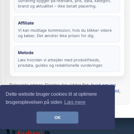
Sortering bygger på relevans, pris, data, kategori,
brand og aktualitet – ikke betalt placering.
Affiliate
Vi kan modtage kommission, hvis du klikker videre
og køber. Det ændrer ikke prisen for dig.
Metode
Læs hvordan vi arbejder med produktfeeds,
prisdata, guides og redaktionelle vurderinger.
Relevante emner: Skjorter der sidder flot:
hvad gør jeg
mellem to størrelser?
. Materiale-valg til hverdag:
bomuld,
Dette website bruger cookies til at optimere
uld og syntet
.
brugeroplevelsen på siden
Læs mere
OK