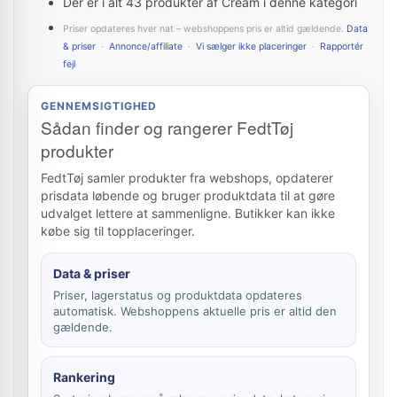
Der er i alt 43 produkter af Cream i denne kategori
Priser opdateres hver nat – webshoppens pris er altid gældende.
Data
& priser
·
Annonce/affiliate
·
Vi sælger ikke placeringer
·
Rapportér
fejl
GENNEMSIGTIGHED
Sådan finder og rangerer FedtTøj
produkter
FedtTøj samler produkter fra webshops, opdaterer
prisdata løbende og bruger produktdata til at gøre
udvalget lettere at sammenligne. Butikker kan ikke
købe sig til topplaceringer.
Data & priser
Priser, lagerstatus og produktdata opdateres
automatisk. Webshoppens aktuelle pris er altid den
gældende.
Rankering