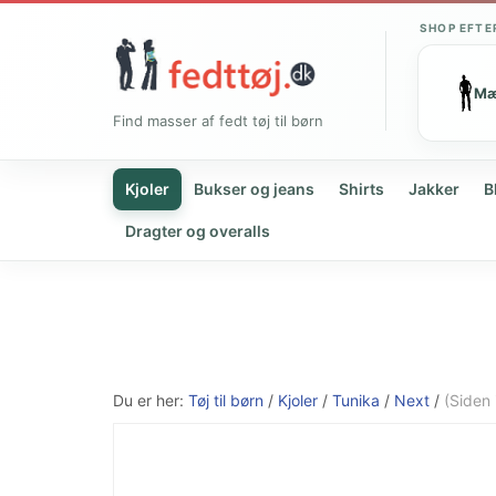
SHOP EFTE
M
Find masser af fedt tøj til børn
Kjoler
Bukser og jeans
Shirts
Jakker
B
Dragter og overalls
Du er her:
Tøj til børn
/
Kjoler
/
Tunika
/
Next
/
(Siden 