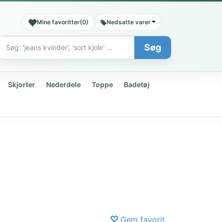
Mine favoritter
(
0
)
Nedsatte varer
Søg
Søg
Skjorter
Nederdele
Toppe
Badetøj
Gem favorit