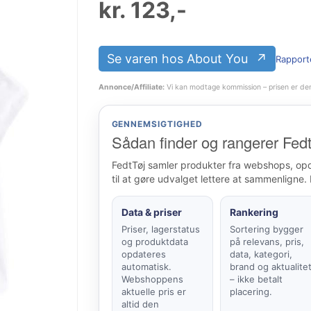
kr.
123
,-
Se varen hos About You
Rapporté
Annonce/Affiliate:
Vi kan modtage kommission – prisen er de
GENNEMSIGTIGHED
Sådan finder og rangerer Fedt
FedtTøj samler produkter fra webshops, op
til at gøre udvalget lettere at sammenligne. 
Data & priser
Rankering
Priser, lagerstatus
Sortering bygger
og produktdata
på relevans, pris,
opdateres
data, kategori,
automatisk.
brand og aktualite
Webshoppens
– ikke betalt
aktuelle pris er
placering.
altid den