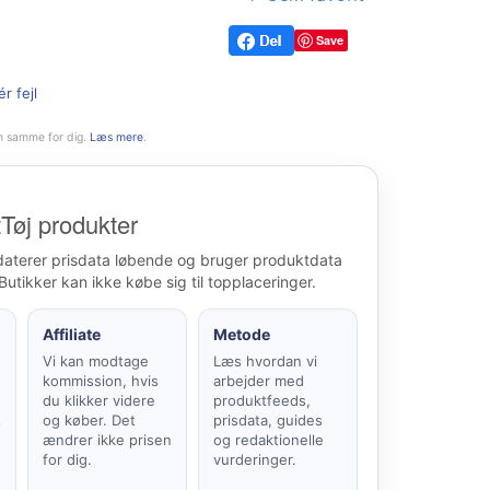
Save
r fejl
n samme for dig.
Læs mere
.
Tøj produkter
daterer prisdata løbende og bruger produktdata
Butikker kan ikke købe sig til topplaceringer.
Affiliate
Metode
Vi kan modtage
Læs hvordan vi
kommission, hvis
arbejder med
du klikker videre
produktfeeds,
t
og køber. Det
prisdata, guides
ændrer ikke prisen
og redaktionelle
for dig.
vurderinger.