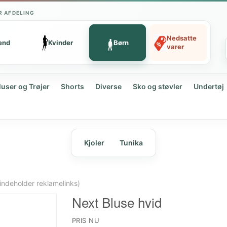
R AFDELING
Nedsatte
ænd
Kvinder
Børn
varer
luser og Trøjer
Shorts
Diverse
Sko og støvler
Undertøj
Kjoler
Tunika
indeholder reklamelinks)
Next Bluse hvid
PRIS NU