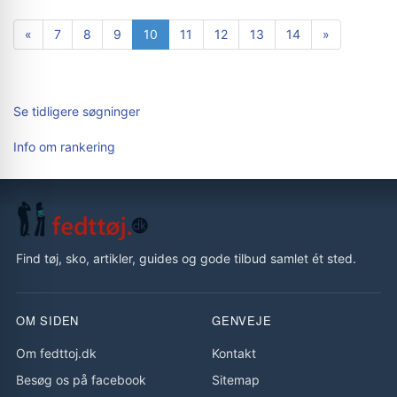
«
7
8
9
10
11
12
13
14
»
Se tidligere søgninger
Info om rankering
Find tøj, sko, artikler, guides og gode tilbud samlet ét sted.
OM SIDEN
GENVEJE
Om fedttoj.dk
Kontakt
Besøg os på facebook
Sitemap