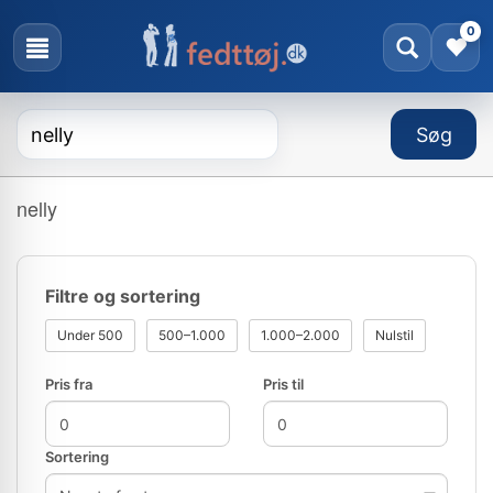
0
nelly
Filtre og sortering
Under 500
500–1.000
1.000–2.000
Nulstil
Pris fra
Pris til
Sortering