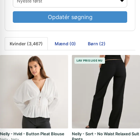
Opdatér søgning
Kvinder (3,467)
Mænd (0)
Børn (2)
LAV PRIS LIGE NU
Nelly - Hvid - Button Pleat Blouse
Nelly - Sort - No Waist Relaxed Suit
Pants
Nelly
Nelly