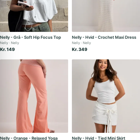
Nelly - Grå - Soft Hip Focus Top
Nelly - Hvid - Crochet Maxi Dress
Nelly
Nelly
Nelly
Nelly
Kr. 149
Kr. 349
Nelly - Orange - Relaxed Yoga
Nelly - Hvid - Tied Mini Skirt