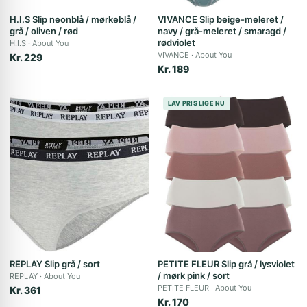
H.I.S Slip neonblå / mørkeblå /
VIVANCE Slip beige-meleret /
grå / oliven / rød
navy / grå-meleret / smaragd /
rødviolet
H.I.S
About You
VIVANCE
About You
Kr. 229
Kr. 189
LAV PRIS LIGE NU
REPLAY Slip grå / sort
PETITE FLEUR Slip grå / lysviolet
/ mørk pink / sort
REPLAY
About You
PETITE FLEUR
About You
Kr. 361
Kr. 170