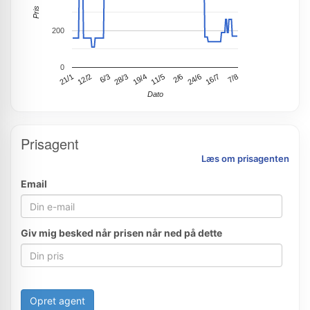
Pris
200
0
21/1
12/2
6/3
28/3
19/4
11/5
2/6
24/6
16/7
7/8
Dato
Prisagent
Læs om prisagenten
Email
Giv mig besked når prisen når ned på dette
Opret agent