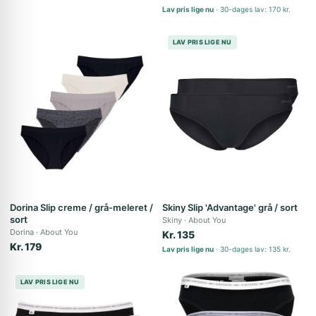
Lav pris lige nu
30-dages lav: 170 kr.
LAV PRIS LIGE NU
Dorina Slip creme / grå-meleret /
Skiny Slip 'Advantage' grå / sort
sort
Skiny
About You
Dorina
About You
Kr. 135
Kr. 179
Lav pris lige nu
30-dages lav: 135 kr.
LAV PRIS LIGE NU