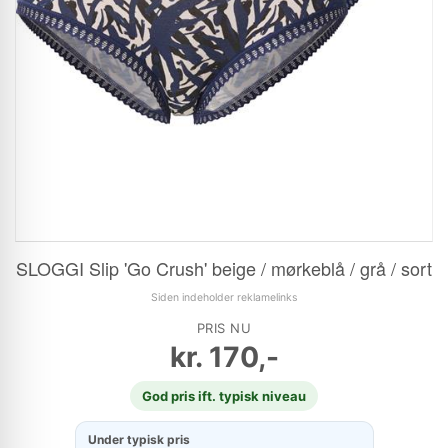
SLOGGI Slip 'Go Crush' beige / mørkeblå / grå / sort
Siden indeholder reklamelinks
PRIS NU
kr.
170,-
God pris ift. typisk niveau
Under typisk pris