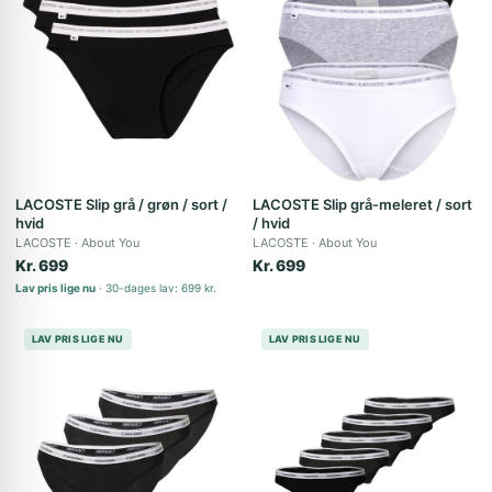
LACOSTE Slip grå / grøn / sort /
LACOSTE Slip grå-meleret / sort
hvid
/ hvid
LACOSTE
About You
LACOSTE
About You
Kr. 699
Kr. 699
Lav pris lige nu
30-dages lav: 699 kr.
LAV PRIS LIGE NU
LAV PRIS LIGE NU