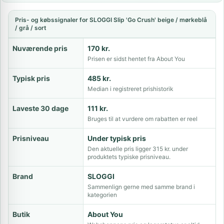
Pris- og købssignaler for SLOGGI Slip 'Go Crush' beige / mørkeblå
/ grå / sort
Nuværende pris
170 kr.
Prisen er sidst hentet fra About You
Typisk pris
485 kr.
Median i registreret prishistorik
Laveste 30 dage
111 kr.
Bruges til at vurdere om rabatten er reel
Prisniveau
Under typisk pris
Den aktuelle pris ligger 315 kr. under
produktets typiske prisniveau.
Brand
SLOGGI
Sammenlign gerne med samme brand i
kategorien
Butik
About You