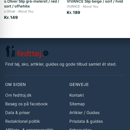
s.Oliver Slip grå-meleret / rød /
VIVANCE Slip beige / sort / hvid
sort / offwhite
VIVANCE
About You
s.Oliver
About You
Kr. 189
Kr. 149
Find tøj, sko, artikler, guides og gode tilbud samlet ét sted.
OM SIDEN
GENVEJE
Om fedttoj.dk
Kontakt
Besøg os på facebook
Sitemap
Data & priser
Artikler
/
Guides
Redaktionel politik
Prisdata & guides
Affiliate- & annoncepolitik
Købsguides