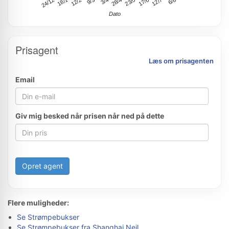
24/12
18/1
12/2
9/3
3/4
28/4
23/5
17/6
12/7
6/8
Dato
Prisagent
Læs om prisagenten
Email
Giv mig besked når prisen når ned på dette
Opret agent
Flere muligheder:
Se Strømpebukser
Se Strømpebukser fra Shanghai Neil