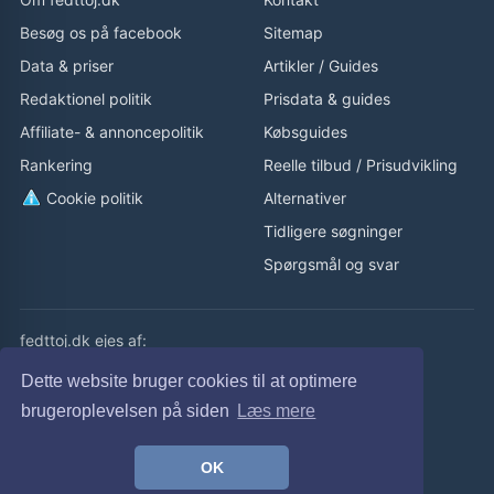
Besøg os på facebook
Sitemap
Data & priser
Artikler
/
Guides
Redaktionel politik
Prisdata & guides
Affiliate- & annoncepolitik
Købsguides
Rankering
Reelle tilbud
/
Prisudvikling
Cookie politik
Alternativer
Tidligere søgninger
Spørgsmål og svar
fedttoj.dk ejes af:
eLaursen ApS
Dette website bruger cookies til at optimere
Cvr: 32308929
brugeroplevelsen på siden
Læs mere
fedttoj.dk drevet siden 2011
OK
© fedttoj.dk 2026