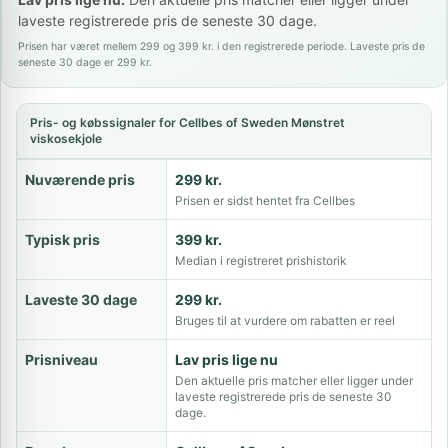
laveste registrerede pris de seneste 30 dage.
Prisen har været mellem 299 og 399 kr. i den registrerede periode. Laveste pris de
seneste 30 dage er 299 kr.
Pris- og købssignaler for Cellbes of Sweden Mønstret
viskosekjole
Nuværende pris
299 kr.
Prisen er sidst hentet fra Cellbes
Typisk pris
399 kr.
Median i registreret prishistorik
Laveste 30 dage
299 kr.
Bruges til at vurdere om rabatten er reel
Prisniveau
Lav pris lige nu
Den aktuelle pris matcher eller ligger under
laveste registrerede pris de seneste 30
dage.