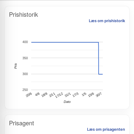
Prishistorik
Læs om prishistorik
400
350
Pris
300
250
1/5
17/12
4/8
30/7
17/3
2/11
20/6
15/6
31/1
18/9
Dato
Prisagent
Læs om prisagenten