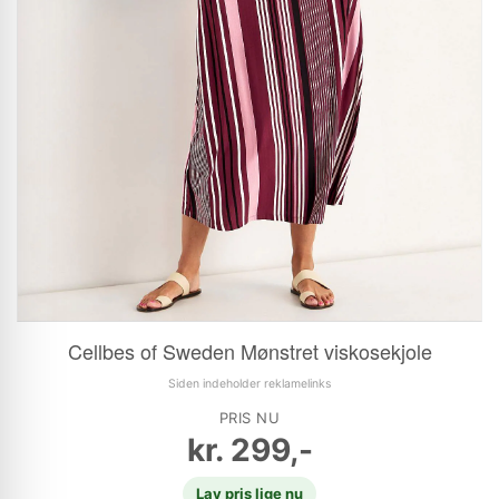
Cellbes of Sweden Mønstret viskosekjole
Siden indeholder reklamelinks
PRIS NU
kr.
299,-
Lav pris lige nu