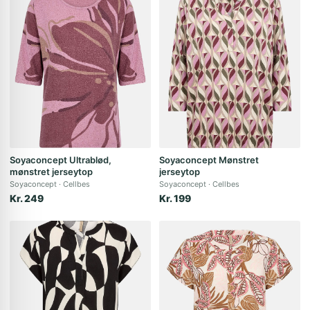
Soyaconcept Ultrablød,
Soyaconcept Mønstret
mønstret jerseytop
jerseytop
Soyaconcept
Cellbes
Soyaconcept
Cellbes
Kr. 249
Kr. 199