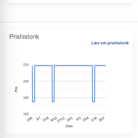
Prishistorik
Læs om prishistorik
220
200
Pris
180
160
9/10
23/4
15/5
27/11
11/6
3/7
15/1
30/7
21/8
5/3
Dato