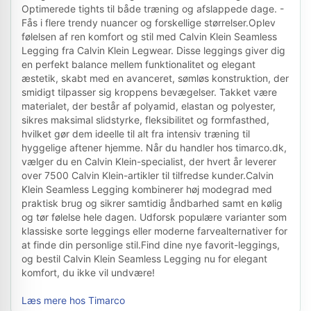
Optimerede tights til både træning og afslappede dage. -
Fås i flere trendy nuancer og forskellige størrelser.Oplev
følelsen af ren komfort og stil med Calvin Klein Seamless
Legging fra Calvin Klein Legwear. Disse leggings giver dig
en perfekt balance mellem funktionalitet og elegant
æstetik, skabt med en avanceret, sømløs konstruktion, der
smidigt tilpasser sig kroppens bevægelser. Takket være
materialet, der består af polyamid, elastan og polyester,
sikres maksimal slidstyrke, fleksibilitet og formfasthed,
hvilket gør dem ideelle til alt fra intensiv træning til
hyggelige aftener hjemme. Når du handler hos timarco.dk,
vælger du en Calvin Klein-specialist, der hvert år leverer
over 7500 Calvin Klein-artikler til tilfredse kunder.Calvin
Klein Seamless Legging kombinerer høj modegrad med
praktisk brug og sikrer samtidig åndbarhed samt en kølig
og tør følelse hele dagen. Udforsk populære varianter som
klassiske sorte leggings eller moderne farvealternativer for
at finde din personlige stil.Find dine nye favorit-leggings,
og bestil Calvin Klein Seamless Legging nu for elegant
komfort, du ikke vil undvære!
Læs mere hos Timarco