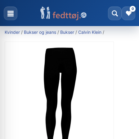
0
Kvinder
/
Bukser og jeans
/
Bukser
/
Calvin Klein
/