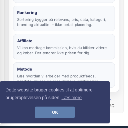
Rankering
Sortering bygger på relevans, pris, data, kategori,
brand og aktualitet – ikke betalt placering.
Affiliate
Vi kan modtage kommission, hvis du klikker videre
og køber. Det ændrer ikke prisen for dig.
Metode
Læs hvordan vi arbejder med produktfeeds,
prisdata, guides og redaktionelle vurderinger.
Dette website bruger cookies til at optimere
brugeroplevelsen på siden
Læs mere
Relevante emner: Overblik før næste køb:
Guide til den
perfekte kjole
— og tjek
hvad der trender nu
i vores FAQ.
OK