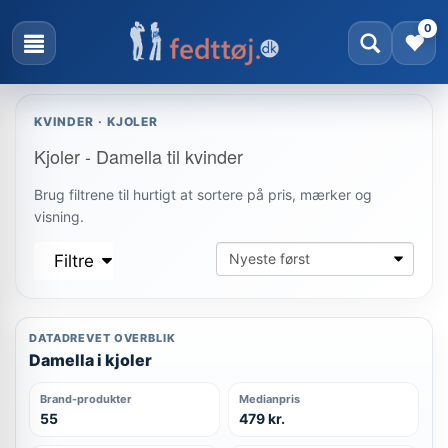
0
KVINDER · KJOLER
Kjoler - Damella til kvinder
Brug filtrene til hurtigt at sortere på pris, mærker og
visning.
Filtre
DATADREVET OVERBLIK
Damella i kjoler
Brand-produkter
Medianpris
55
479 kr.