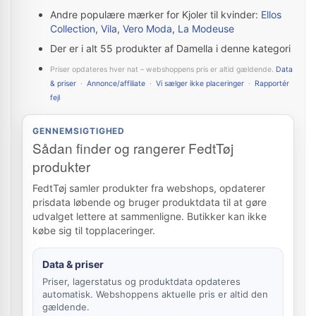
Andre populære mærker for Kjoler til kvinder:
Ellos
Collection
,
Vila
,
Vero Moda
,
La Modeuse
Der er i alt 55 produkter af Damella i denne kategori
Priser opdateres hver nat – webshoppens pris er altid gældende.
Data
& priser
·
Annonce/affiliate
·
Vi sælger ikke placeringer
·
Rapportér
fejl
GENNEMSIGTIGHED
Sådan finder og rangerer FedtTøj
produkter
FedtTøj samler produkter fra webshops, opdaterer
prisdata løbende og bruger produktdata til at gøre
udvalget lettere at sammenligne. Butikker kan ikke
købe sig til topplaceringer.
Data & priser
Priser, lagerstatus og produktdata opdateres
automatisk. Webshoppens aktuelle pris er altid den
gældende.