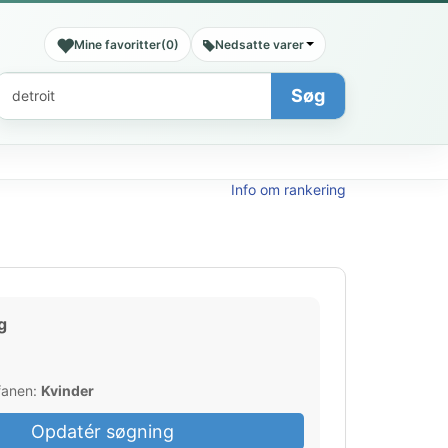
Mine favoritter
(
0
)
Nedsatte varer
Søg
Søg
Info om rankering
g
 fanen:
Kvinder
Opdatér søgning