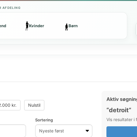
R AFDELING
ænd
Kvinder
Børn
Aktiv søgnin
.000 kr.
Nulstil
“detroit”
Vis resultater i
Sortering