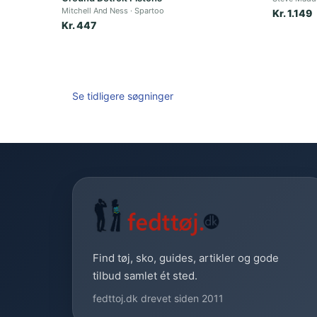
Mitchell And Ness
Spartoo
Kr. 1.149
Kr. 447
Se tidligere søgninger
Find tøj, sko, guides, artikler og gode
tilbud samlet ét sted.
fedttoj.dk drevet siden 2011