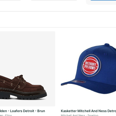
den - Loafers Detroit - Brun
Kasketter Mitchell And Ness Detro
en
Ellos
Mitchell And Ness
Spartoo