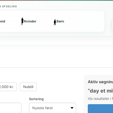
R AFDELING
ænd
Kvinder
Børn
Aktiv søgnin
.000 kr.
Nulstil
“day et m
Vis resultater i
Sortering