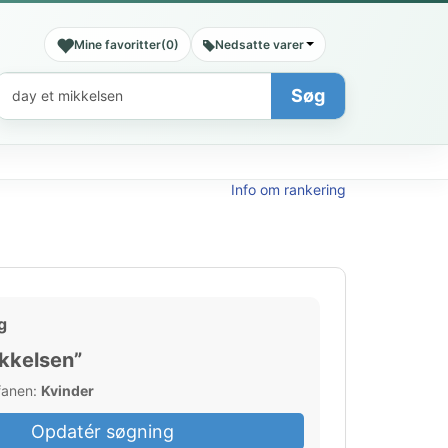
Mine favoritter
(
0
)
Nedsatte varer
Søg
Søg
Info om rankering
g
ikkelsen”
 fanen:
Kvinder
Opdatér søgning