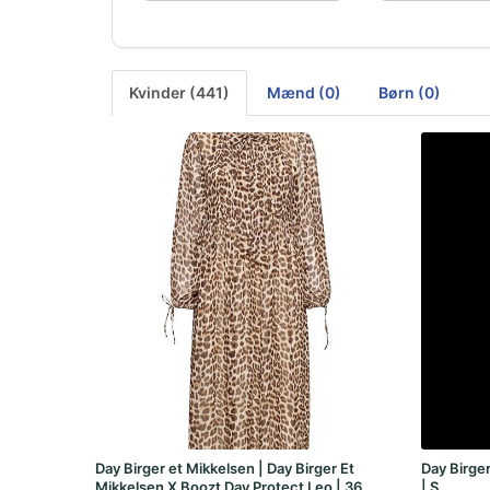
Kvinder (441)
Mænd (0)
Børn (0)
Day Birger et Mikkelsen | Day Birger Et
Day Birge
Mikkelsen X Boozt Day Protect Leo | 36
| S