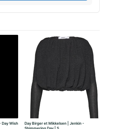
- Day Wish
Day Birger et Mikkelsen | Jenkin -
Shimmering Day | S