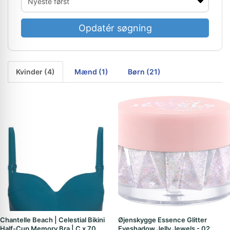
Opdatér søgning
Kvinder (4)
Mænd (1)
Børn (21)
Chantelle Beach | Celestial Bikini
Øjenskygge Essence Glitter
Half-Cup Memory Bra | C x 70
Eyeshadow Jelly Jewels - 02