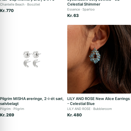
Celestial Shimmer
Chantelle Beach
Booztlet
Essence
Spartoo
Kr. 770
Kr. 63
Pilgrim MISHA øreringe, 2-i-ét sæt,
LILY AND ROSE New Alice Earrings
sølvbelagt
- Celestial Blue
Pilgrim
Pilgrim
LILY AND ROSE
Bubbleroom
Kr. 269
Kr. 480