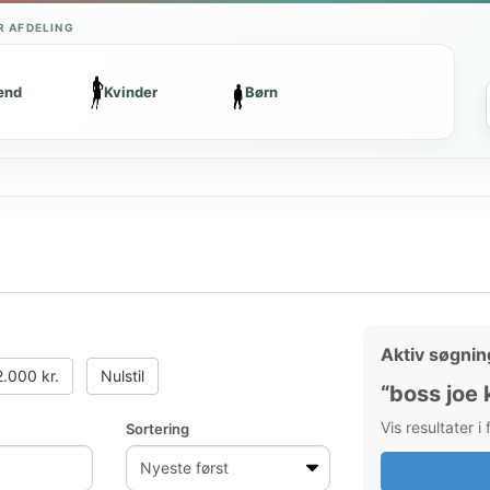
R AFDELING
ænd
Kvinder
Børn
Aktiv søgnin
.000 kr.
Nulstil
“boss joe 
Vis resultater i
Sortering