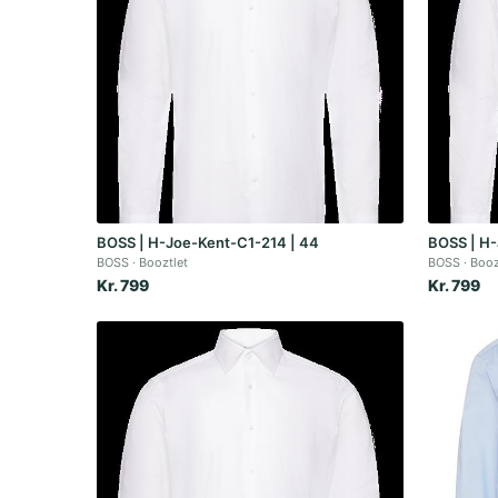
BOSS | H-Joe-Kent-C1-214 | 44
BOSS | H-
BOSS
Booztlet
BOSS
Booz
Kr. 799
Kr. 799