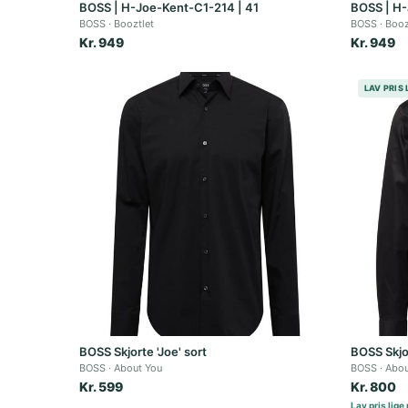
BOSS | H-Joe-Kent-C1-214 | 41
BOSS | H-
BOSS
Booztlet
BOSS
Booz
Kr. 949
Kr. 949
LAV PRIS 
BOSS Skjorte 'Joe' sort
BOSS Skjor
BOSS
About You
BOSS
Abou
Kr. 599
Kr. 800
Lav pris lige