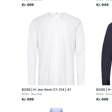
Kr. 699
Kr. 949
BOSS | H-Joe-Kent-C1-214 | 41
BOSS | H-
BOSS
Booztlet
BOSS
Booz
Kr. 699
Kr. 699