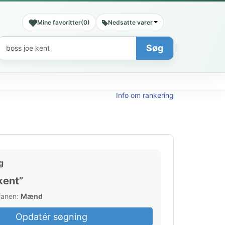
Mine favoritter
(
0
)
Nedsatte varer
Søg
Søg
Info om rankering
g
kent”
 fanen:
Mænd
Opdatér søgning