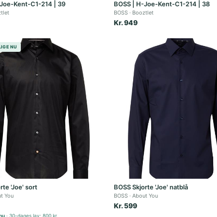
Joe-Kent-C1-214 | 39
BOSS | H-Joe-Kent-C1-214 | 38
tlet
BOSS
Booztlet
Kr. 949
LIGE NU
te 'Joe' sort
BOSS Skjorte 'Joe' natblå
t You
BOSS
About You
Kr. 599
 nu
30-dages lav: 800 kr.