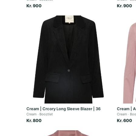
Kr. 900
Kr. 900
Cream | Crcory Long Sleeve Blazer | 36
Cream | An
Cream
Booztlet
Cream
Boo
Kr. 800
Kr. 600