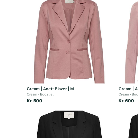
Cream | Anett Blazer | M
Cream | An
Cream
Booztlet
Cream
Boo
Kr. 500
Kr. 600