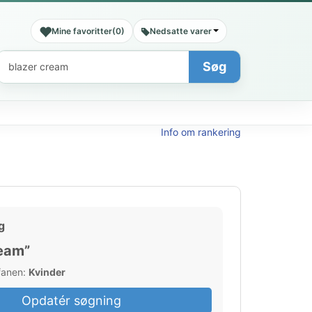
Mine favoritter
(
0
)
Nedsatte varer
Søg
Søg
Info om rankering
g
ream”
 fanen:
Kvinder
Opdatér søgning