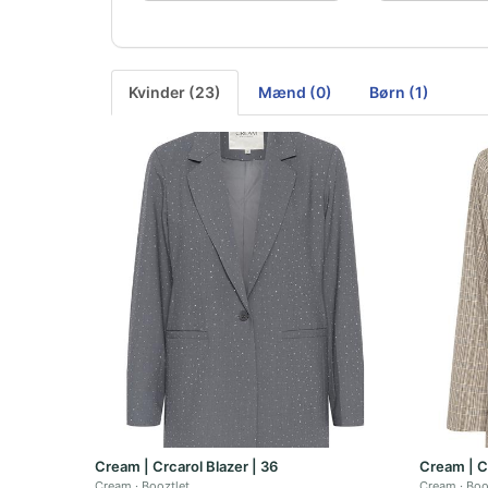
Kvinder (23)
Mænd (0)
Børn (1)
Cream | Crcarol Blazer | 36
Cream | C
Cream
Booztlet
Cream
Boo