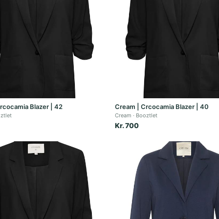
rcocamia Blazer | 42
Cream | Crcocamia Blazer | 40
ztlet
Cream
Booztlet
Kr. 700