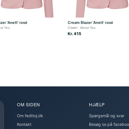
zer 'Anett' rosé
Cream Blazer 'Anett' rosé
ut You
Cream
About You
Kr. 415
OM SIDEN
HJÆLP
Om fedttoj.dk
Spørgsmål og svar
Kontakt
Besøg os på facebo