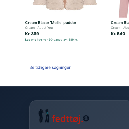
Cream Blazer 'Mellie' pudder
Cream Bla
Cream
About You
Cream
Abo
Kr. 389
Kr. 540
Lav pris lige nu
30-dages lav: 389 kr.
Se tidligere søgninger