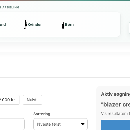
R AFDELING
ænd
Kvinder
Børn
Aktiv søgnin
.000 kr.
Nulstil
“blazer c
Vis resultater i
Sortering