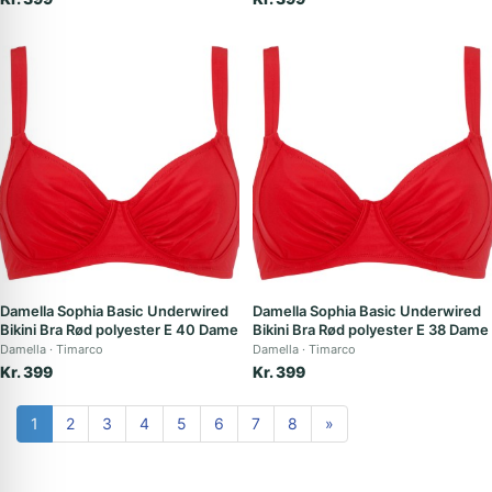
Damella Sophia Basic Underwired
Damella Sophia Basic Underwired
Bikini Bra Rød polyester E 40 Dame
Bikini Bra Rød polyester E 38 Dame
Damella
Timarco
Damella
Timarco
Kr. 399
Kr. 399
1
2
3
4
5
6
7
8
»