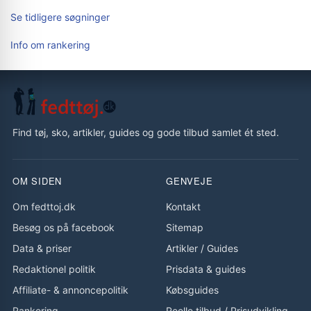
Se tidligere søgninger
Info om rankering
Find tøj, sko, artikler, guides og gode tilbud samlet ét sted.
OM SIDEN
GENVEJE
Om fedttoj.dk
Kontakt
Besøg os på facebook
Sitemap
Data & priser
Artikler
/
Guides
Redaktionel politik
Prisdata & guides
Affiliate- & annoncepolitik
Købsguides
Rankering
Reelle tilbud
/
Prisudvikling