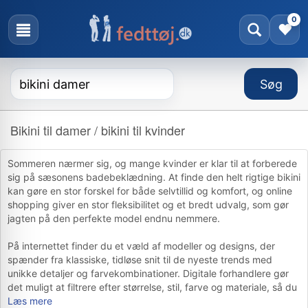
0
Bikini til damer / bikini til kvinder
Sommeren nærmer sig, og mange kvinder er klar til at forberede
sig på sæsonens badebeklædning. At finde den helt rigtige bikini
kan gøre en stor forskel for både selvtillid og komfort, og online
shopping giver en stor fleksibilitet og et bredt udvalg, som gør
jagten på den perfekte model endnu nemmere.
På internettet finder du et væld af modeller og designs, der
spænder fra klassiske, tidløse snit til de nyeste trends med
unikke detaljer og farvekombinationer. Digitale forhandlere gør
det muligt at filtrere efter størrelse, stil, farve og materiale, så du
hurtigt kan finde en bikini, der passer til netop din kropsform og
Læs mere