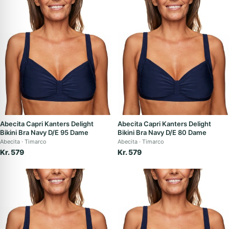
badegarderobe, der afspejler din personlige stil og
imødekommer dine behov, uanset om du er til afslappede
stranddage eller energiske poolfester.
Abecita Capri Kanters Delight
Abecita Capri Kanters Delight
Bikini Bra Navy D/E 95 Dame
Bikini Bra Navy D/E 80 Dame
Abecita
Timarco
Abecita
Timarco
Kr. 579
Kr. 579