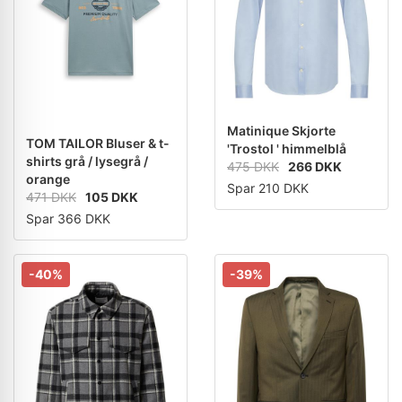
Matinique Skjorte
TOM TAILOR Bluser & t-
'Trostol ' himmelblå
shirts grå / lysegrå /
475 DKK
266 DKK
orange
Spar 210 DKK
471 DKK
105 DKK
Spar 366 DKK
-40%
-39%