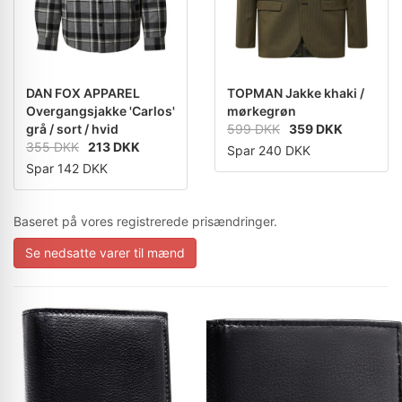
DAN FOX APPAREL
TOPMAN Jakke khaki /
Overgangsjakke 'Carlos'
mørkegrøn
grå / sort / hvid
599 DKK
359 DKK
355 DKK
213 DKK
Spar 240 DKK
Spar 142 DKK
Baseret på vores registrerede prisændringer.
Se nedsatte varer til mænd