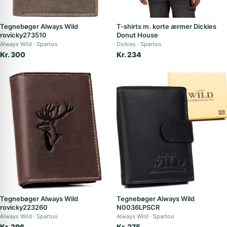
Tegnebøger Always Wild
T-shirts m. korte ærmer Dickies
rovicky273510
Donut House
Always Wild
Spartoo
Dickies
Spartoo
Kr. 300
Kr. 234
Tegnebøger Always Wild
Tegnebøger Always Wild
rovicky223260
N0036LPSCR
Always Wild
Spartoo
Always Wild
Spartoo
Kr. 296
Kr. 275