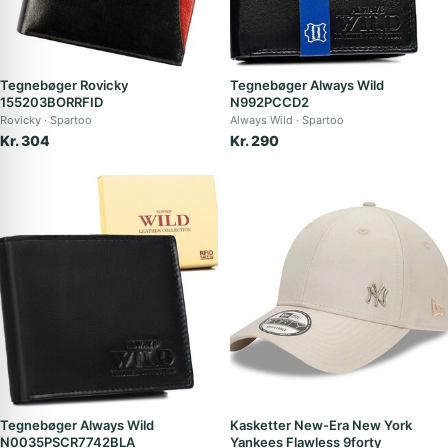
Tegnebøger Rovicky
Tegnebøger Always Wild
155203BORRFID
N992PCCD2
Rovicky
Spartoo
Always Wild
Spartoo
Kr. 304
Kr. 290
Tegnebøger Always Wild
Kasketter New-Era New York
N0035PSCR7742BLA
Yankees Flawless 9forty