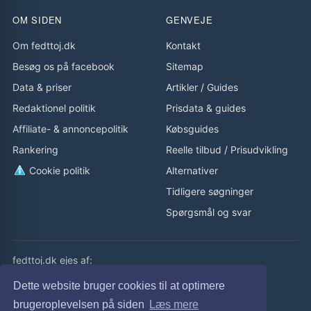
OM SIDEN
GENVEJE
Om fedttoj.dk
Kontakt
Besøg os på facebook
Sitemap
Data & priser
Artikler
/
Guides
Redaktionel politik
Prisdata & guides
Affiliate- & annoncepolitik
Købsguides
Rankering
Reelle tilbud
/
Prisudvikling
Cookie politik
Alternativer
Tidligere søgninger
Spørgsmål og svar
fedttoj.dk ejes af:
eLaursen ApS
Dette website bruger cookies til at optimere
Cvr: 32308929
brugeroplevelsen på siden
Læs mere