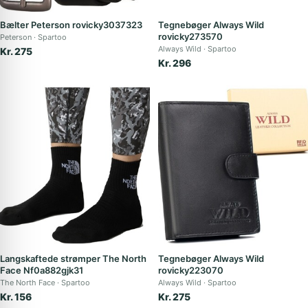
Bælter Peterson rovicky3037323
Tegnebøger Always Wild
rovicky273570
Peterson
Spartoo
Always Wild
Spartoo
Kr. 275
Kr. 296
Langskaftede strømper The North
Tegnebøger Always Wild
Face Nf0a882gjk31
rovicky223070
The North Face
Spartoo
Always Wild
Spartoo
Kr. 156
Kr. 275