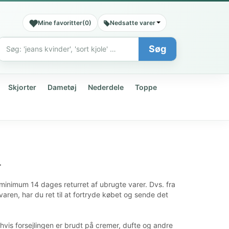
Mine favoritter
(
0
)
Nedsatte varer
Søg
Søg
Skjorter
Dametøj
Nederdele
Toppe
r
inimum 14 dages returret af ubrugte varer. Dvs. fra
aren, har du ret til at fortryde købet og sende det
hvis forsejlingen er brudt på cremer, dufte og andre