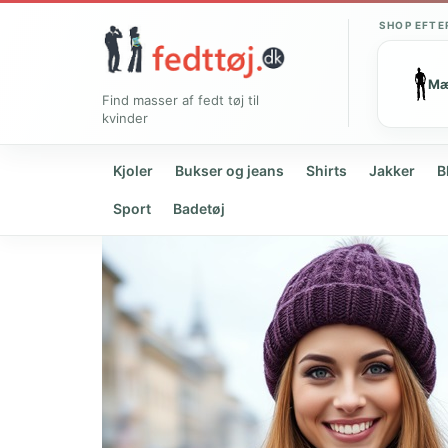
SHOP EFTE
M
Find masser af fedt tøj til
kvinder
Kjoler
Bukser og jeans
Shirts
Jakker
B
Sport
Badetøj