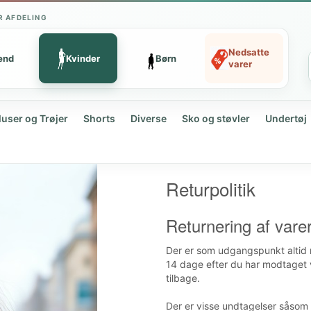
R AFDELING
Nedsatte
ænd
Kvinder
Børn
varer
luser og Trøjer
Shorts
Diverse
Sko og støvler
Undertøj
Returpolitik
Returnering af vare
Der er som udgangspunkt altid m
14 dage efter du har modtaget v
tilbage.
Der er visse undtagelser såsom 