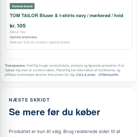
Samme brand
TOM TAILOR Bluser & t-shirts navy / mørkerød / hvid
kr. 105
About You
Samme prisniveau
Relevant hvis du vil blive i samme brand
Transparens:
FedtTøj bruger produktdata, prisdata og lignende produkter til at
hjælpe dig med at vurdere købet. Placering kan ikke købes af butikkerne, og
affiliate-kommission ændrer ikke prisen for dig.
Data & priser
·
Affiliatepolitik
.
NÆSTE SKRIDT
Se mere før du køber
Produktet er kun ét valg. Brug relaterede sider til at