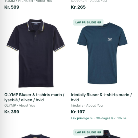
TOMMY HILFIGER
About You
NAPAPIJRI
About You
Kr. 599
Kr. 265
LAV PRIS LIGE NU
OLYMP Bluser & t-shirts marin /
Iriedaily Bluser & t-shirts marin /
lyseblå / oliven / hvid
hvid
OLYMP
About You
Iriedaily
About You
Kr. 359
Kr. 197
Lav pris lige nu
30-dages lav: 197 kr.
LAV PRIS LIGE NU