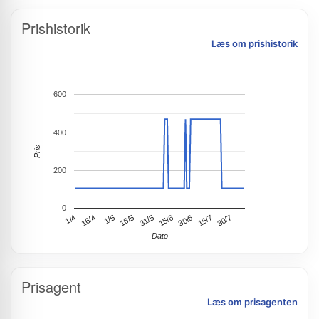
Prishistorik
Læs om prishistorik
600
400
Pris
200
0
16/4
30/6
30/7
31/5
1/5
1/4
15/7
16/5
15/6
Dato
Prisagent
Læs om prisagenten