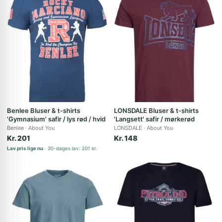
Benlee Bluser & t-shirts
LONSDALE Bluser & t-shirts
'Gymnasium' safir / lys rød / hvid
'Langsett' safir / mørkerød
Benlee
About You
LONSDALE
About You
Kr. 201
Kr. 148
Lav pris lige nu
30-dages lav: 201 kr.