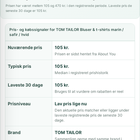
Prisen har været mellem 105 og 470 kr. i den registrerede periode. Laveste pris de
seneste 30 dage er 105 kr.
Pris- og købssignaler for TOM TAILOR Bluser & t-shirts marin /
safir / hvid
Nuværende pris
105 kr.
Prisen er sidst hentet fra About You
Typisk pris
105 kr.
Median i registreret prishistorik
Laveste 30 dage
105 kr.
Bruges til at vurdere om rabatten er reel
Prisniveau
Lav pris lige nu
Den aktuelle pris matcher eller ligger under
laveste registrerede pris de seneste 30
dage.
Brand
TOM TAILOR
Sammenlign gerne med samme brand i