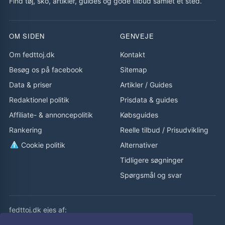
Find tøj, sko, artikler, guides og gode tilbud samlet ét sted.
OM SIDEN
GENVEJE
Om fedttoj.dk
Kontakt
Besøg os på facebook
Sitemap
Data & priser
Artikler
/
Guides
Redaktionel politik
Prisdata & guides
Affiliate- & annoncepolitik
Købsguides
Rankering
Reelle tilbud
/
Prisudvikling
Cookie politik
Alternativer
Tidligere søgninger
Spørgsmål og svar
fedttoj.dk ejes af:
eLaursen ApS