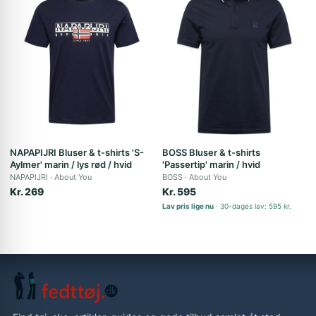
NAPAPIJRI Bluser & t-shirts 'S-
BOSS Bluser & t-shirts
Aylmer' marin / lys rød / hvid
'Passertip' marin / hvid
NAPAPIJRI
About You
BOSS
About You
Kr. 269
Kr. 595
Lav pris lige nu
30-dages lav: 595 kr.