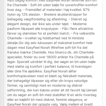
Nyd daglig komfort med EasyFeel Norah Wirefree soft-bh
fra Chantelle - Soft-bh uden bøjle for uovertruffen komfort
hver dag. - Fremstillet af materialer i høj kvalitet: 87%
nylon og 12% elastan. - Bredere skulderstropper for
behagelig vægtfordeling og aflastning. - Diskret og
elegant design, der ikke ses under tøjet. - Moderne
pasform tilpasset alle kropstyper. - Fås i flere attraktive
farver og størrelser for et perfekt match. - Fra velkendte
Chantelle – kvalitet og holdbarhed ned til mindste
detalje.Giv dig selv luksussen af maksimal komfort hele
dagen med EasyFeel Norah Wirefree soft-bh fra det
franske mærke Chantelle. Hos timarco.dk, din Chantelle-
specialist, finder du over 18000 artikler fra Chantelle på
lager. Specielt udviklet til dig, der søger en bh uden bøjle
med støtte og komfort i perfekt balance, til hverdagen
eller dine frie øjeblikke. EasyFeel Norah løfter
komfortoplevelsen med et blødt og fleksibelt materiale,
der behageligt tilpasser sig efter din krops naturlige
former, og samtidigt med en moderne og diskret
udformning, der kan bæres under alt dit favorit tøj.Uanset
om du søger en soft-bh med stabilitet til en aktiv hverdag
eller en bøjlefri bh med diskret, feminin elegance, er
EasyFeel Norah det oplagte valg. Vælg mellem et bredt