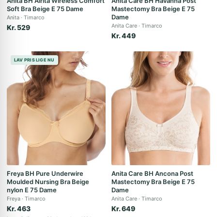
Anita BH Airita Wireless Comfort
Anita Care BH Havanna Post
Soft Bra Beige E 75 Dame
Mastectomy Bra Beige E 75
Dame
Anita
Timarco
Anita Care
Timarco
Kr. 529
Kr. 449
LAV PRIS LIGE NU
Freya BH Pure Underwire
Anita Care BH Ancona Post
Moulded Nursing Bra Beige
Mastectomy Bra Beige E 75
nylon E 75 Dame
Dame
Freya
Timarco
Anita Care
Timarco
Kr. 463
Kr. 649