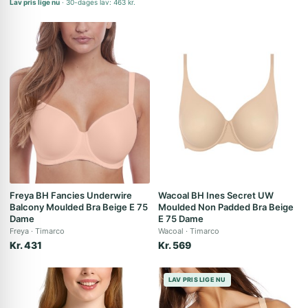
Lav pris lige nu
30-dages lav: 463 kr.
Freya BH Fancies Underwire
Wacoal BH Ines Secret UW
Balcony Moulded Bra Beige E 75
Moulded Non Padded Bra Beige
Dame
E 75 Dame
Freya
Timarco
Wacoal
Timarco
Kr. 431
Kr. 569
LAV PRIS LIGE NU