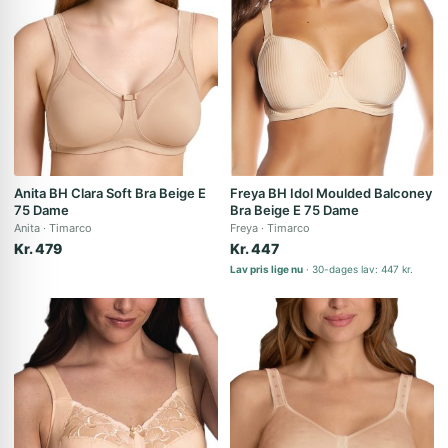
Anita BH Clara Soft Bra Beige E
Freya BH Idol Moulded Balconey
75 Dame
Bra Beige E 75 Dame
Anita
Timarco
Freya
Timarco
Kr. 479
Kr. 447
Lav pris lige nu
30-dages lav: 447 kr.