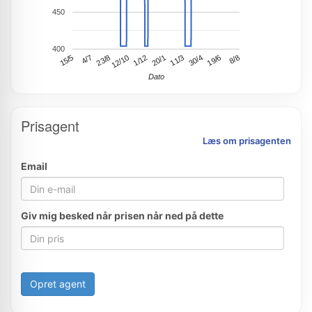
450
400
15/5
20/1
1/12
8/8
12/10
19/6
30/4
23/8
11/3
4/7
Dato
Prisagent
Læs om prisagenten
Email
Giv mig besked når prisen når ned på dette
Opret agent