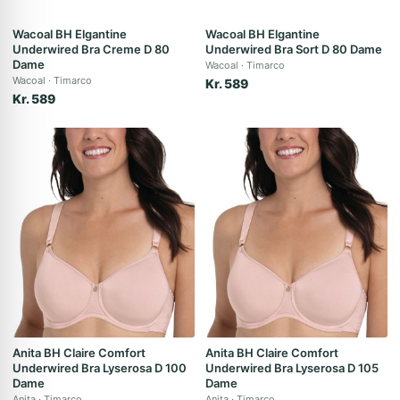
Wacoal BH Elgantine
Wacoal BH Elgantine
Underwired Bra Creme D 80
Underwired Bra Sort D 80 Dame
Dame
Wacoal
Timarco
Wacoal
Timarco
Kr. 589
Kr. 589
Anita BH Claire Comfort
Anita BH Claire Comfort
Underwired Bra Lyserosa D 100
Underwired Bra Lyserosa D 105
Dame
Dame
Anita
Timarco
Anita
Timarco