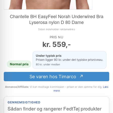
Chantelle BH EasyFeel Norah Underwired Bra
Lyserosa nylon D 80 Dame
Siden indeholder reklamelinks
PRIS NU
kr.
559,-
Under typisk pris
Prisen ligger 80 kr. under det typiske prisniveau.
Normal pris
80 kr. under median
Se varen hos Timarco
Annonce/Affiliate:
Vi kan modtage kommission – prisen er den samme for dig.
Læs
mere
GENNEMSIGTIGHED
Sådan finder og rangerer FedtTøj produkter