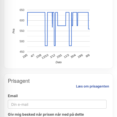
650
600
Pris
550
500
450
15/5
30/4
1/12
4/7
19/6
23/8
20/1
8/8
11/3
12/10
Dato
Prisagent
Læs om prisagenten
Email
Giv mig besked når prisen når ned på dette