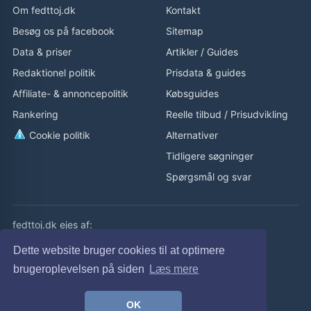
Om fedttoj.dk
Kontakt
Besøg os på facebook
Sitemap
Data & priser
Artikler
/
Guides
Redaktionel politik
Prisdata & guides
Affiliate- & annoncepolitik
Købsguides
Rankering
Reelle tilbud
/
Prisudvikling
Cookie politik
Alternativer
Tidligere søgninger
Spørgsmål og svar
fedttoj.dk ejes af:
eLaursen ApS
Dette website bruger cookies til at optimere
Cvr: 32308929
brugeroplevelsen på siden
Læs mere
fedttoj.dk drevet siden 2011
OK
© fedttoj.dk 2026